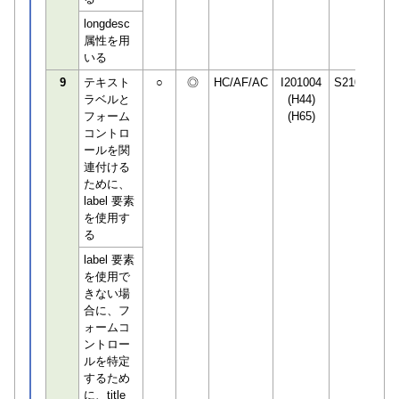
longdesc
属性を用
いる
9
テキスト
○
◎
HC/AF/AC
I201004
S210610
ラベルと
(H44)
フォーム
(H65)
コントロ
ールを関
連付ける
ために、
label 要素
を使用す
る
label 要素
を使用で
きない場
合に、フ
ォームコ
ントロー
ルを特定
するため
に、title