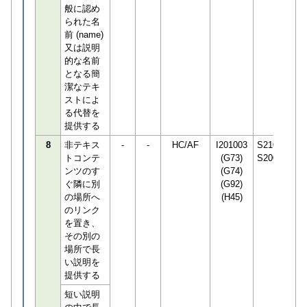
般に認め
られた名
前 (name)
又は説明
的な名前
となる簡
潔なテキ
ストによ
る代替を
提供する
8
非テキス
-
-
HC/AF
I201003
S210650
トコンテ
(G73)
S200544
ンツのす
(G74)
ぐ隣に別
(G92)
の場所へ
(H45)
のリンク
を置き、
その別の
場所で長
い説明を
提供する
短い説明