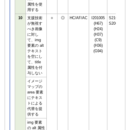
属性を使
用する
10
支援技術
○
◎
HC/AF/AC
I201005
S210650
が無視す
(H67)
S200544
べき画像
(H24)
に対し
(H37)
て、img
(C9)
要素の alt
(H36)
テキスト
(G94)
を空にし
て、title
属性を付
与しない
イメージ
マップの
area 要素
にテキス
トによる
代替を提
供する
img 要素
の alt 属性