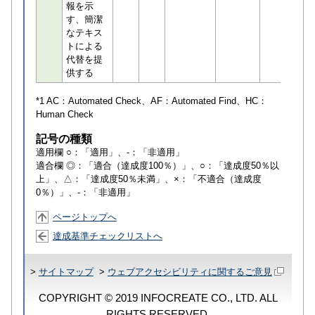
報を示
す、簡潔
なテキス
トによる
代替を提
供する
*1 AC：
Automated Check
、AF：
Automated Find
、HC：
Human Check
記号の種類
適用欄 ○：「適用」、-：「非適用」
適合欄 ◎：「適合（達成度100％）」、○：「達成度50％以
上」、△：「達成度50％未満」、×：「不適合（達成度
0％）」、-：「非適用」
ページトップへ
達成基準チェックリストへ
>
サイトマップ
>
ウェブアクセシビリティに関するご意見
COPYRIGHT © 2019 INFOCREATE CO., LTD. ALL
RIGHTS RESERVED.