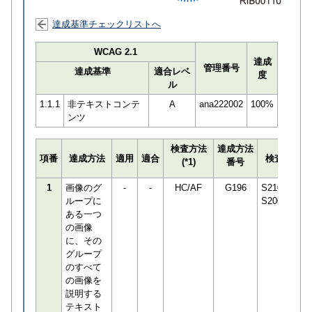
達成基準チェックリストへ
WCAG 2.1
達成
管理番号
達成基準
適合レベ
度
ル
1.1.1
非テキストコンテ
A
ana222002
100%
ンツ
検査方法
達成方法
項番
達成方法
適用
適合
検査員
(*1)
番号
1
画像のグ
-
-
HC/AF
G196
S210650
ループに
S200544
ある一つ
の画像
に、その
グループ
のすべて
の画像を
説明する
テキスト