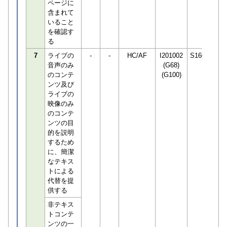
ページに
含まれて
いること
を確認す
る
7
ライブの
-
-
HC/AF
I201002
S160240
音声のみ
(G68)
のコンテ
(G100)
ンツ及び
ライブの
映像のみ
のコンテ
ンツの目
的を説明
するため
に、簡潔
なテキス
トによる
代替を提
供する
非テキス
トコンテ
ンツの一