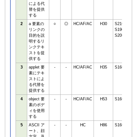
による代
替を提供
する
2
a 要素の
○
◎
HC/AF/AC
H30
S210649
リンクの
S190457
目的を説
S200544
明するリ
ンクテキ
ストを提
供する
3
applet 要
-
-
HC/AF/AC
H35
S160240
素にテキ
ストによ
る代替を
提供する
4
object 要
-
-
HC/AF/AC
H53
S160240
素のボデ
ィを使用
する
5
ASCII ア
-
-
HC
H86
S160240
ート、顔
文字、及