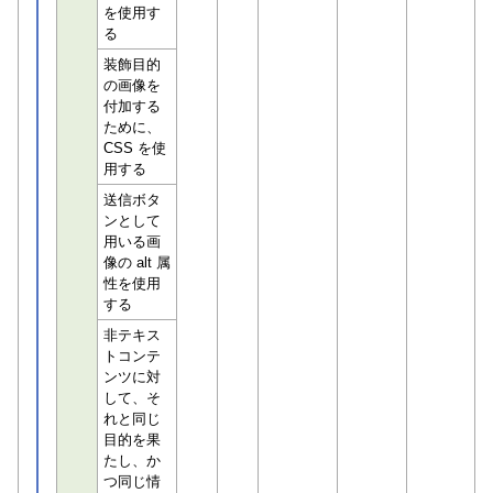
を使用す
る
装飾目的
の画像を
付加する
ために、
CSS を使
用する
送信ボタ
ンとして
用いる画
像の alt 属
性を使用
する
非テキス
トコンテ
ンツに対
して、そ
れと同じ
目的を果
たし、か
つ同じ情