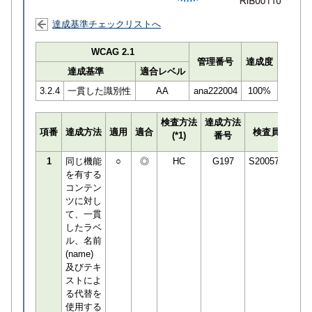
達成基準チェックリストへ
WCAG 2.1
管理番号
達成度
達成基準
適合レベル
3.2.4
一貫した識別性
AA
ana222004
100%
検査方法
達成方法
プロ
項番
達成方法
適用
適合
検査員
(*1)
番号
検知
1
同じ機能
○
◎
HC
G197
S200575
を有する
コンテン
ツに対し
て、一貫
したラベ
ル、名前
(name)
及びテキ
ストによ
る代替を
使用する