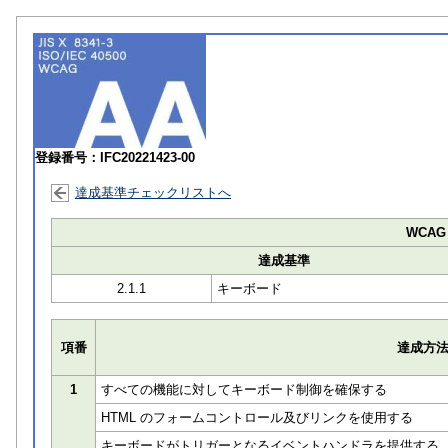
登録番号：IFC20221423-00
達成基準チェックリストへ
WCAG 
達成基準
2.1.1
キーボード
項番
達成方
1
すべての機能に対してキーボード制御を確保する
HTML のフォームコントロール及びリンクを使用する
キーボードがトリガーとなるイベントハンドラを提供する