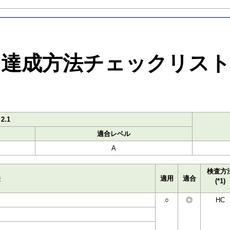
達成方法チェックリス
2.1
適合レベル
A
検査方
法
適用
適合
(*1)
○
◎
HC