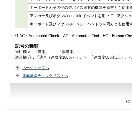
キーボードとその他のデバイス固有の機能を両方とも使用
アンカー及びボタンの onclick イベントを用いて、アク
キーボード及びマウスのイベントハンドラを両方とも使用
*1 AC：
Automated Check
、AF：
Automated Find
、HC：
Human Che
記号の種類
適用欄 ○：「適用」、-：「非適用」
適合欄 ◎：「適合（達成度100％）」、○：「達成度50％以上」、
ページトップへ
達成基準チェックリストへ
CO