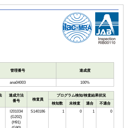
ト
管理番号
達成度
ana04003
100%
法
達成方法
プログラム検知/検査結果状況
検査員
番号
検知数
未検査
適合
不適合
I201034
S140186
1
0
1
0
(G202)
(H91)
(G90)