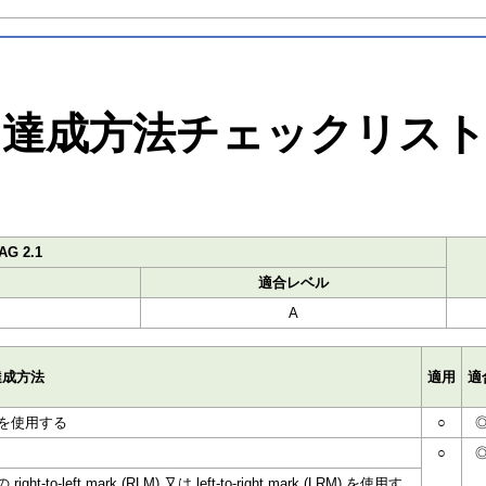
達成方法チェックリス
G 2.1
適合レベル
A
達成方法
適用
適
g を使用する
○
○
eft mark (RLM) 又は left-to-right mark (LRM) を使用す