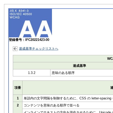
登録番号：IFC20221423-00
達成基準チェックリストへ
WCA
達成基準
1.3.2
意味のある順序
項番
1
単語内の文字間隔を制御するために、CSS の letter-spacin
2
コンテンツを意味のある順序で並べる
インラインでテキストの方向を混在させるために、Unicode の right-to-l