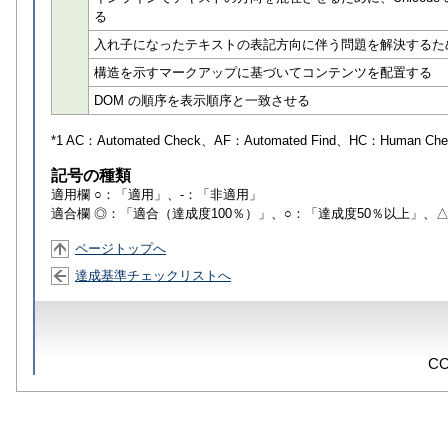
る
入れ子になったテキストの表記方向に伴う問題を解決するために
構造を示すマークアップに基づいてコンテンツを配置する
DOM の順序を表示順序と一致させる
*1 AC：
Automated Check
、AF：
Automated Find
、HC：
Human Che
記号の種類
適用欄 ○：「適用」、-：「非適用」
適合欄 ◎：「適合（達成度100％）」、○：「達成度50％以上」、
ページトップへ
達成基準チェックリストへ
CO