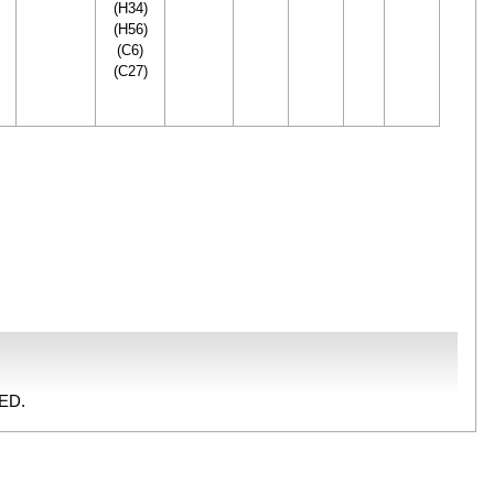
(H34)
(H56)
(C6)
(C27)
ED.