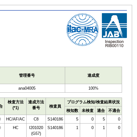
ト
管理番号
達成度
ana04005
100%
検査方法
達成方法
プログラム検知/検査結果状況
合
検査員
(*1)
番号
検知数
未検査
適合
不適合
◎
HC/AF/AC
C8
S140186
5
0
5
0
◎
HC
I201020
S140186
1
0
1
0
(G57)