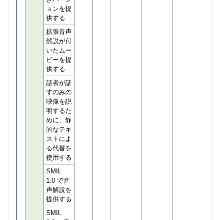
ョンを提
供する
拡張音声
解説が付
いたムー
ビーを提
供する
話者が話
すのみの
映像を説
明するた
めに、静
的なテキ
ストによ
る代替を
使用する
SMIL
1.0 で音
声解説を
提供する
SMIL