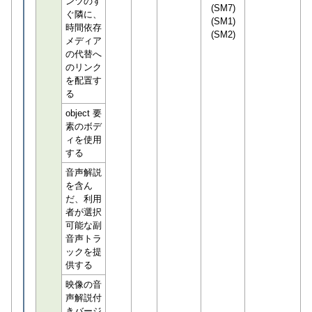
ンツのす
(SM7)
ぐ隣に、
(SM1)
時間依存
(SM2)
メディア
の代替へ
のリンク
を配置す
る
object 要
素のボデ
ィを使用
する
音声解説
を含ん
だ、利用
者が選択
可能な副
音声トラ
ックを提
供する
映像の音
声解説付
きバージ