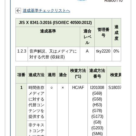
達成基準チェックリストへ
JIS X 8341-3:2016 (ISO/IEC 40500:2012)
達
管理番
達成基準
適合
成
号
レベ
度
ル
1.2.3
音声解説、又はメディアに
A
tky2220
0%
対する代替 (収録済)
検査方法
達成方法
プロ
項番
達成方法
適用
適合
検査員
(*1)
番号
検知
1
時間依存
○
×
HC/AF
I201008
S180377
メディア
(G69)
に対する
(G58)
代替コン
(H53)
テンツを
(G78)
提供する
(G173)
(G8)
非テキス
(G203)
トコンテ
(SM6)