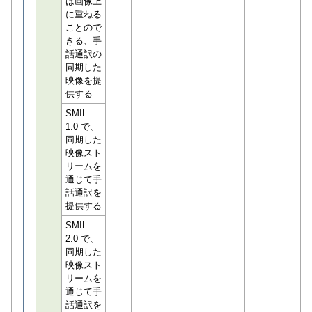
は画像上
に重ねる
ことので
きる、手
話通訳の
同期した
映像を提
供する
SMIL
1.0 で、
同期した
映像スト
リームを
通じて手
話通訳を
提供する
SMIL
2.0 で、
同期した
映像スト
リームを
通じて手
話通訳を