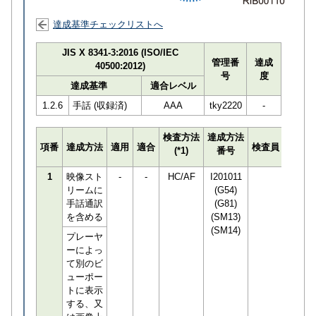
達成基準チェックリストへ
JIS X 8341-3:2016 (ISO/IEC
管理番
達成
40500:2012)
号
度
達成基準
適合レベル
1.2.6
手話 (収録済)
AAA
tky2220
-
検査方法
達成方法
プログ
項番
達成方法
適用
適合
検査員
(*1)
番号
検知数
1
映像スト
-
-
HC/AF
I201011
0
リームに
(G54)
手話通訳
(G81)
を含める
(SM13)
(SM14)
プレーヤ
ーによっ
て別のビ
ューポー
トに表示
する、又