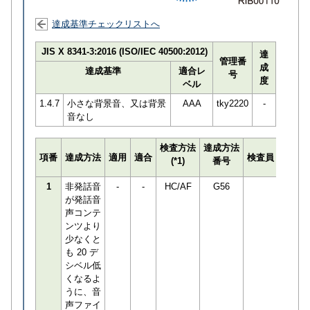
達成基準チェックリストへ
JIS X 8341-3:2016 (ISO/IEC 40500:2012)
達
管理番
成
達成基準
適合レ
号
度
ベル
1.4.7
小さな背景音、又は背景
AAA
tky2220
-
音なし
検査方法
達成方法
プログ
項番
達成方法
適用
適合
検査員
(*1)
番号
検知数
1
非発話音
-
-
HC/AF
G56
0
が発話音
声コンテ
ンツより
少なくと
も 20 デ
シベル低
くなるよ
うに、音
声ファイ