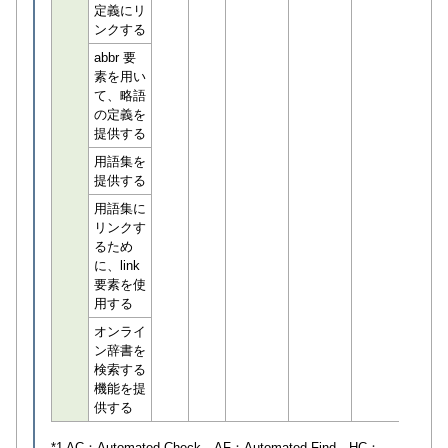
定義にリ
ンクする
abbr 要
素を用い
て、略語
の定義を
提供する
用語集を
提供する
用語集に
リンクす
るため
に、link
要素を使
用する
オンライ
ン辞書を
検索する
機能を提
供する
*1 AC：
Automated Check
、AF：
Automated Find
、HC：