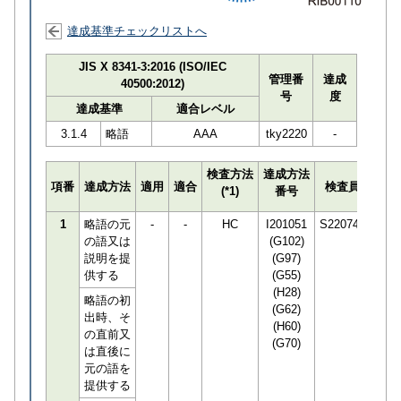
達成基準チェックリストへ
JIS X 8341-3:2016 (ISO/IEC
管理番
達成
40500:2012)
号
度
達成基準
適合レベル
3.1.4
略語
AAA
tky2220
-
検査方法
達成方法
プロ
項番
達成方法
適用
適合
検査員
(*1)
番号
検知
1
略語の元
-
-
HC
I201051
S220745
の語又は
(G102)
説明を提
(G97)
供する
(G55)
(H28)
略語の初
(G62)
出時、そ
(H60)
の直前又
(G70)
は直後に
元の語を
提供する