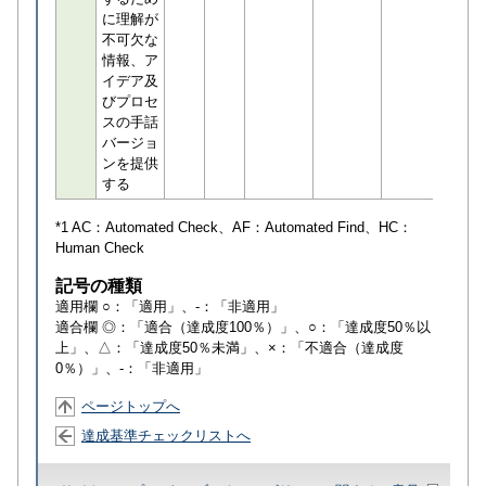
に理解が
不可欠な
情報、ア
イデア及
びプロセ
スの手話
バージョ
ンを提供
する
*1 AC：
Automated Check
、AF：
Automated Find
、HC：
Human Check
記号の種類
適用欄 ○：「適用」、-：「非適用」
適合欄 ◎：「適合（達成度100％）」、○：「達成度50％以
上」、△：「達成度50％未満」、×：「不適合（達成度
0％）」、-：「非適用」
ページトップへ
達成基準チェックリストへ