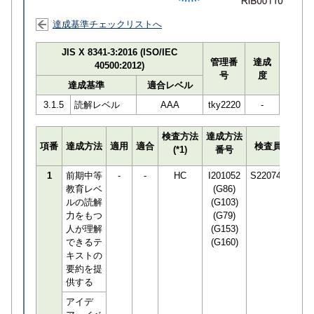
達成基準チェックリストへ
JIS X 8341-3:2016 (ISO/IEC
管理番
達成
40500:2012)
号
度
達成基準
適合レベル
3.1.5
読解レベル
AAA
tky2220
-
検査方法
達成方法
プロ
項番
達成方法
適用
適合
検査員
(*1)
番号
検知
1
前期中等
-
-
HC
I201052
S220745
教育レベ
(G86)
ルの読解
(G103)
力をもつ
(G79)
人が理解
(G153)
できるテ
(G160)
キストの
要約を提
供する
アイデ