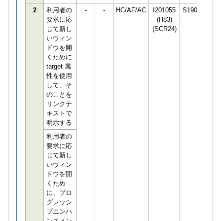
2
利用者の
-
-
HC/AF/AC
I201055
S190466
要求に応
(H83)
じて新し
(SCR24)
いウィン
ドウを開
くために
target 属
性を使用
して、そ
のことを
リンクテ
キストで
明示する
利用者の
要求に応
じて新し
いウィン
ドウを開
くため
に、プロ
グレッシ
ブエンハ
ンスメン