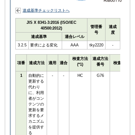
達成基準チェックリストへ
JIS X 8341-3:2016 (ISO/IEC
管理番
達成
40500:2012)
号
度
達成基準
適合レベル
3.2.5
要求による変化
AAA
tky2220
-
検査方法
達成方法
プ
項番
達成方法
適用
適合
検査員
(*1)
番号
検
1
自動的に
-
-
HC
G76
更新する
代わり
に、利用
者がコン
テンツの
更新を要
求するメ
カニズム
を提供す
る