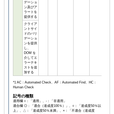
デーショ
ン及びア
ラートを
提供する
クライア
ントサイ
ドのバリ
デーショ
ンを提供
し、
DOM を
介してエ
ラーテキ
ストを追
加する
*1 AC：
Automated Check
、AF：
Automated Find
、HC：
Human Check
記号の種類
適用欄 ○：「適用」、-：「非適用」
適合欄 ◎：「適合（達成度100％）」、○：「達成度50％以
上」、△：「達成度50％未満」、×：「不適合（達成度