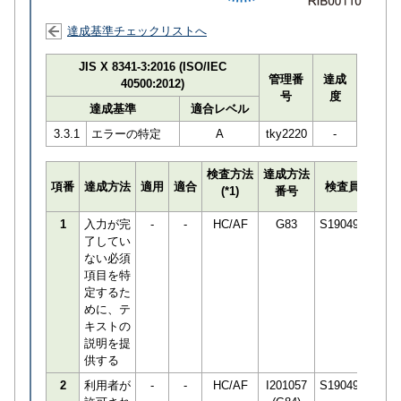
達成基準チェックリストへ
JIS X 8341-3:2016 (ISO/IEC
管理番
達成
40500:2012)
号
度
達成基準
適合レベル
3.3.1
エラーの特定
A
tky2220
-
検査方法
達成方法
プロ
項番
達成方法
適用
適合
検査員
(*1)
番号
検知
1
入力が完
-
-
HC/AF
G83
S190498
了してい
ない必須
項目を特
定するた
めに、テ
キストの
説明を提
供する
2
利用者が
-
-
HC/AF
I201057
S190498