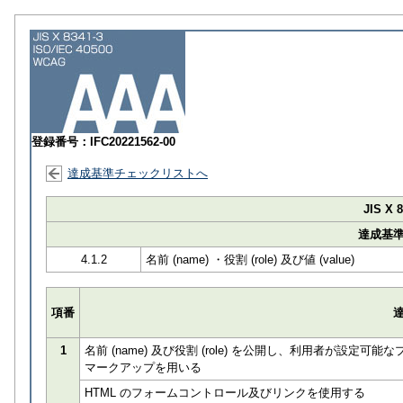
登録番号：IFC20221562-00
達成基準チェックリストへ
JIS X 
達成基
4.1.2
名前 (name) ・役割 (role) 及び値 (value)
項番
1
名前 (name) 及び役割 (role) を公開し、利用者が
マークアップを用いる
HTML のフォームコントロール及びリンクを使用する