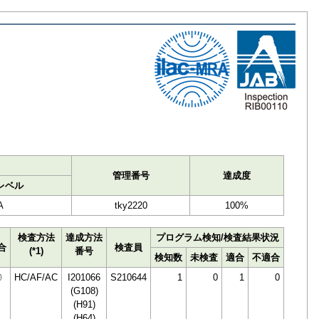
ト
管理番号
達成度
レベル
A
tky2220
100%
検査方法
達成方法
プログラム検知/検査結果状況
合
検査員
(*1)
番号
検知数
未検査
適合
不適合
◎
HC/AF/AC
I201066
S210644
1
0
1
0
(G108)
(H91)
(H64)