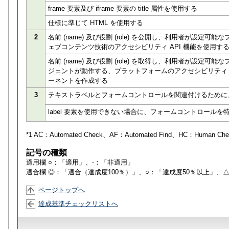
frame 要素及び iframe 要素の title 属性を使用する
仕様に準じて HTML を使用する
2
名前 (name) 及び役割 (role) を公開し、利用者が
ェブコンテンツ技術のアクセシビリティ API 機能を使用す
名前 (name) 及び役割 (role) を取得し、利用者が
ジェントが動作する、プラットフォームのアクセシビリティ 
ーネントを作成する
3
テキストラベルとフォームコントロールを関連付けるために、l
label 要素を使用できない場合に、フォームコントロールを特定
*1 AC：
Automated Check
、AF：
Automated Find
、HC：
Human Che
記号の種類
適用欄 ○：「適用」、-：「非適用」
適合欄 ◎：「適合（達成度100％）」、○：「達成度50％以上」、
ページトップへ
達成基準チェックリストへ