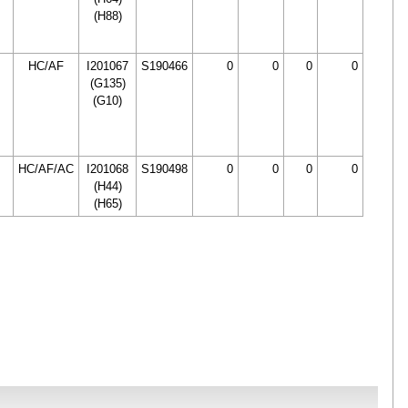
(H88)
HC/AF
I201067
S190466
0
0
0
0
(G135)
(G10)
HC/AF/AC
I201068
S190498
0
0
0
0
(H44)
(H65)