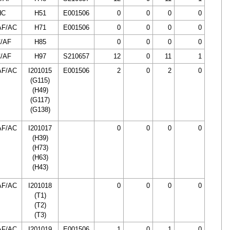
HC
H51
E001506
0
0
0
0
AF/AC
H71
E001506
0
0
0
0
/AF
H85
0
0
0
0
/AF
H97
S210657
12
0
11
1
AF/AC
I201015
E001506
2
0
2
0
(G115)
(H49)
(G117)
(G138)
AF/AC
I201017
0
0
0
0
(H39)
(H73)
(H63)
(H43)
AF/AC
I201018
0
0
0
0
(T1)
(T2)
(T3)
AF/AC
I201019
E001506
1
0
1
0