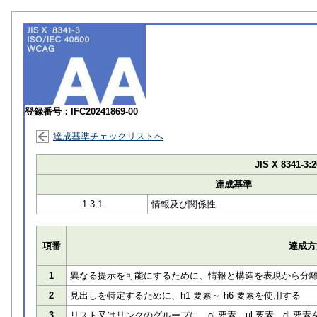
登録番号：IFC20241869-00
達成基準チェックリストへ
JIS X 8341-3:2
達成基準
1.3.1
情報及び関係性
項番
達成方
1
異なる提示を可能にするために、情報と構造を表現から分
2
見出しを特定するために、h1 要素～ h6 要素を使用する
3
リスト又はリンクのグループに、ol 要素、ul 要素、dl 要