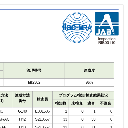
ト
管理番号
達成度
htf2302
96%
査方法
達成方法
プログラム検知/検査結果状況
検査員
*1)
番号
検知数
未検査
適合
不適合
HC
G140
E001506
1
0
1
0
AF/AC
H42
S210657
33
0
33
0
/AF
H48
S210657
12
0
11
1