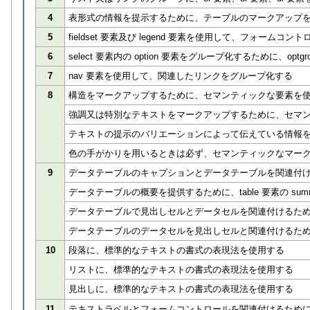
4
表形式の情報を提示するために、テーブルのマークアップ
5
fieldset 要素及び legend 要素を使用して、フォー
6
select 要素内の option 要素をグループ化するために、optg
7
nav 要素を使用して、関連したリンクをグループ化する
8
構造をマークアップするために、セマンティックな要素を
強調又は特別なテキストをマークアップするために、セマ
テキストの提示のバリエーションによって伝えている情報
色の手がかりを用いるときは必ず、セマンティックなマー
9
データテーブルのキャプションとデータテーブルを関連付けるた
データテーブルの概要を提供するために、table 要素の sum
データテーブルで見出しセルとデータセルを関連付けるために
データテーブルのデータセルを見出しセルと関連付けるために、i
10
段落に、標準的なテキストの書式の表現法を使用する
リストに、標準的なテキストの書式の表現法を使用する
見出しに、標準的なテキストの書式の表現法を使用する
11
テキストラベルとフォームコントロールを関連付けるために、l