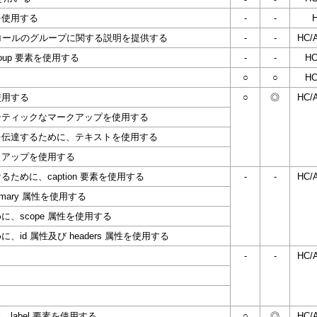
を使用する
-
-
ムコントロールのグループに関する説明を提供する
-
-
HC/
roup 要素を使用する
-
-
HC
○
○
HC
使用する
○
◎
HC/
ンティックなマークアップを使用する
を伝達するために、テキストを使用する
クアップを使用する
めに、caption 要素を使用する
-
-
HC/
mary 属性を使用する
、scope 属性を使用する
d 属性及び headers 属性を使用する
-
-
HC/
abel 要素を使用する
○
◎
HC/