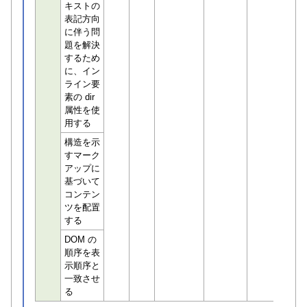
キストの
表記方向
に伴う問
題を解決
するため
に、イン
ライン要
素の dir
属性を使
用する
構造を示
すマーク
アップに
基づいて
コンテン
ツを配置
する
DOM の
順序を表
示順序と
一致させ
る