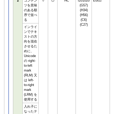
2
コンテン
○
◎
HC
I201020
E001506
ツを意味
(G57)
のある順
(H34)
序で並べ
(H56)
る
(C6)
(C27)
インライ
ンでテキ
ストの方
向を混在
させるた
めに、
Unicode
の right-
to-left
mark
(RLM) 又
は left-
to-right
mark
(LRM) を
使用する
入れ子に
なったテ