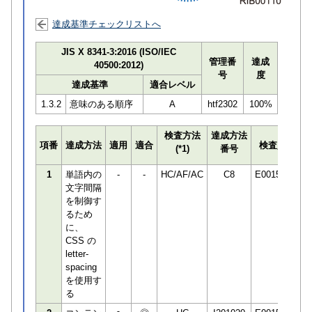
達成基準チェックリストへ
JIS X 8341-3:2016 (ISO/IEC
管理番
達成
40500:2012)
号
度
達成基準
適合レベル
1.3.2
意味のある順序
A
htf2302
100%
検査方法
達成方法
プ
項番
達成方法
適用
適合
検査員
(*1)
番号
検
1
単語内の
-
-
HC/AF/AC
C8
E001506
文字間隔
を制御す
るため
に、
CSS の
letter-
spacing
を使用す
る