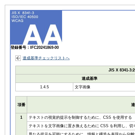
登録番号：IFC20241869-00
達成基準チェックリストへ
JIS X 8341-3:2
達成基準
1.4.5
文字画像
項番
達
1
テキストの視覚的提示を制御するために、CSS を使用する
テキストを文字画像に置き換えるために CSS を利用し、
異なる提示を可能にするために、情報と構造を表現から分離