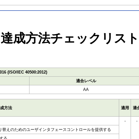
達成方法チェックリス
016 (ISO/IEC 40500:2012)
適合レベル
AA
成方法
適用
適
-
-
切り替えのためのユーザインタフェースコントロールを提供する
する