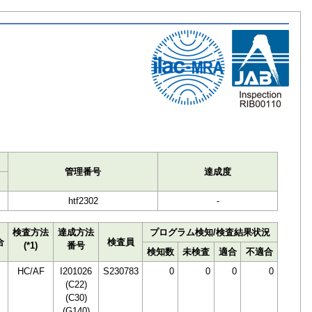
ト
管理番号
達成度
htf2302
-
検査方法
達成方法
プログラム検知/検査結果状況
合
検査員
(*1)
番号
検知数
未検査
適合
不適合
HC/AF
I201026
S230783
0
0
0
0
(C22)
(C30)
(G140)