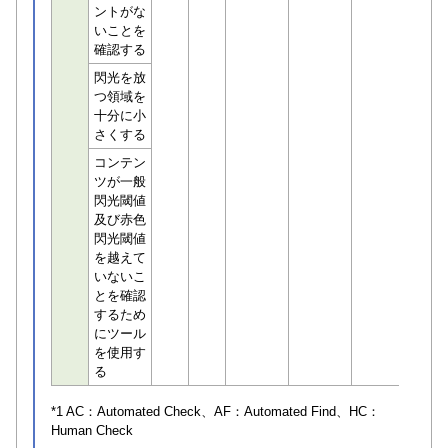
ントがな
いことを
確認する
閃光を放
つ領域を
十分に小
さくする
コンテン
ツが一般
閃光閾値
及び赤色
閃光閾値
を越えて
いないこ
とを確認
するため
にツール
を使用す
る
*1 AC：
Automated Check
、AF：
Automated Find
、HC：
Human Check