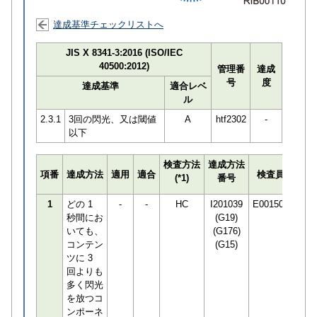
達成基準チェックリストへ
JIS X 8341-3:2016 (ISO/IEC
40500:2012)
管理番
達成
号
度
達成基準
適合レベ
ル
2.3.1
3回の閃光、又は閾値
A
htf2302
-
以下
検査方法
達成方法
プロ
項番
達成方法
適用
適合
検査員
(*1)
番号
検知
1
どの 1
-
-
HC
I201039
E001506
秒間にお
(G19)
いても、
(G176)
コンテン
(G15)
ツに 3
回よりも
多く閃光
を放つコ
ンポーネ