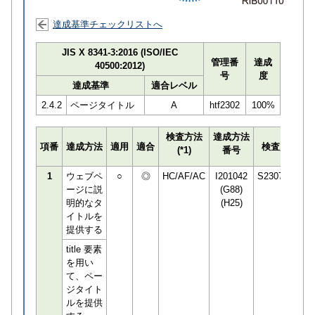
達成基準チェックリストへ
JIS X 8341-3:2016 (ISO/IEC
管理番
達成
40500:2012)
号
度
達成基準
適合レベル
2.4.2
ページタイトル
A
htf2302
100%
検査方法
達成方法
プ
項番
達成方法
適用
適合
検査員
(*1)
番号
検
1
ウェブペ
○
◎
HC/AF/AC
I201042
S230783
ージに説
(G88)
明的なタ
(H25)
イトルを
提供する
title 要素
を用い
て、ペー
ジタイト
ルを提供