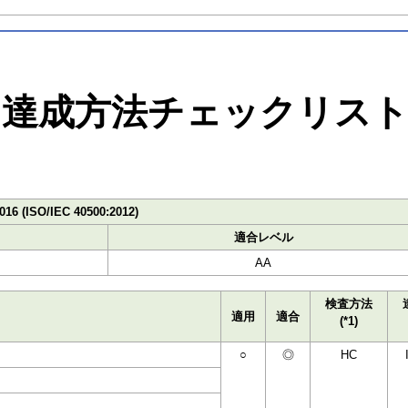
達成方法チェックリス
016 (ISO/IEC 40500:2012)
適合レベル
AA
検査方法
適用
適合
(*1)
○
◎
HC