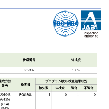
ト
管理番号
達成度
htf2302
100%
達成方法
プログラム検知/検査結果状況
検査員
番号
検知数
未検査
適合
不適合
I201046
E001506
1
0
1
0
(G125)
(G64)
(G63)