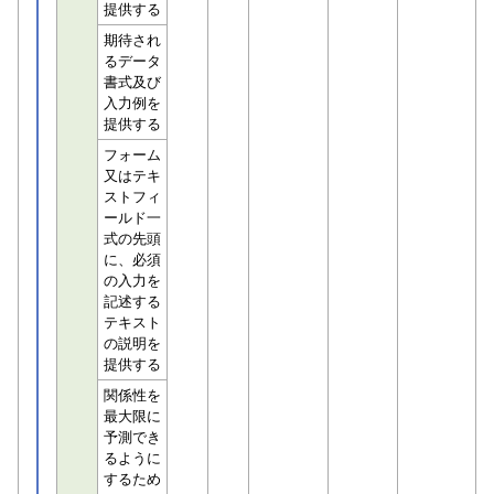
提供する
期待され
るデータ
書式及び
入力例を
提供する
フォーム
又はテキ
ストフィ
ールド一
式の先頭
に、必須
の入力を
記述する
テキスト
の説明を
提供する
関係性を
最大限に
予測でき
るように
するため