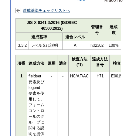
達成基準チェックリストへ
JIS X 8341-3:2016 (ISO/IEC
管理番
達成
40500:2012)
号
度
達成基準
適合レベル
3.3.2
ラベル又は説明
A
htf2302
100%
検査方法
達成方法
プ
項番
達成方法
適用
適合
検査員
(*1)
番号
検
1
fieldset
-
-
HC/AF/AC
H71
E001506
要素及び
legend
要素を使
用して、
フォーム
コントロ
ールのグ
ループに
関する説
明を提供