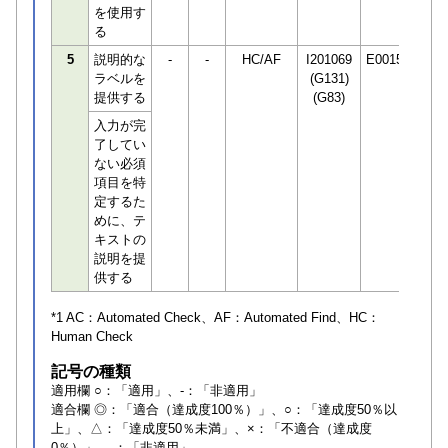
を使用す
る
5
説明的な
-
-
HC/AF
I201069
E001506
ラベルを
(G131)
提供する
(G83)
入力が完
了してい
ない必須
項目を特
定するた
めに、テ
キストの
説明を提
供する
*1 AC：
Automated Check
、AF：
Automated Find
、HC：
Human Check
記号の種類
適用欄 ○：「適用」、-：「非適用」
適合欄 ◎：「適合（達成度100％）」、○：「達成度50％以
上」、△：「達成度50％未満」、×：「不適合（達成度
0％）」、-：「非適用」