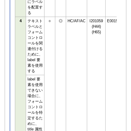
にラベル
を配置す
る
4
テキスト
○
◎
HC/AF/AC
I201059
E001506
ラベルと
(H44)
フォーム
(H65)
コントロ
ールを関
連付ける
ために、
label 要
素を使用
する
label 要
素を使用
できない
場合に、
フォーム
コントロ
ールを特
定するた
めに、
title 属性