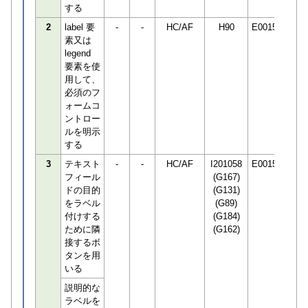
する
2
label 要
-
-
HC/AF
H90
E001506
素又は
legend
要素を使
用して、
必須のフ
ォームコ
ントロー
ルを明示
する
3
テキスト
-
-
HC/AF
I201058
E001506
フィール
(G167)
ドの目的
(G131)
をラベル
(G89)
付けする
(G184)
ために隣
(G162)
接するボ
タンを用
いる
説明的な
ラベルを