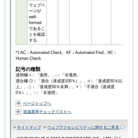
ウェブペ
ージが
well-
formed
であるこ
とを確認
する
*1 AC：
Automated Check
、AF：
Automated Find
、HC：
Human Check
記号の種類
適用欄 ○：「適用」、-：「非適用」
適合欄 ◎：「適合（達成度100％）」、○：「達成度50％以
上」、△：「達成度50％未満」、×：「不適合（達成度
0％）」、-：「非適用」
ページトップへ
達成基準チェックリストへ
>
サイトマップ
>
ウェブアクセシビリティに関するご意見