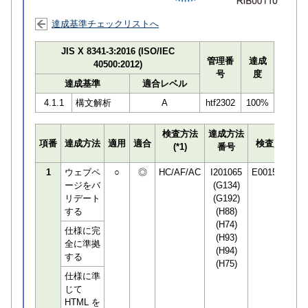
達成基準チェックリストへ
JIS X 8341-3:2016 (ISO/IEC
管理番
達成
40500:2012)
号
度
達成基準
適合レベル
4.1.1
構文解析
A
htf2302
100%
検査方法
達成方法
プ
項番
達成方法
適用
適合
検査員
(*1)
番号
検
1
ウェブペ
○
◎
HC/AF/AC
I201065
E001506
ージをバ
(G134)
リデート
(G192)
する
(H88)
(H74)
仕様に完
(H93)
全に準拠
(H94)
する
(H75)
仕様に準
じて
HTML を