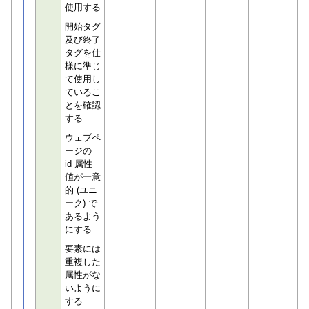
使用する
開始タグ
及び終了
タグを仕
様に準じ
て使用し
ているこ
とを確認
する
ウェブペ
ージの
id 属性
値が一意
的 (ユニ
ーク) で
あるよう
にする
要素には
重複した
属性がな
いように
する