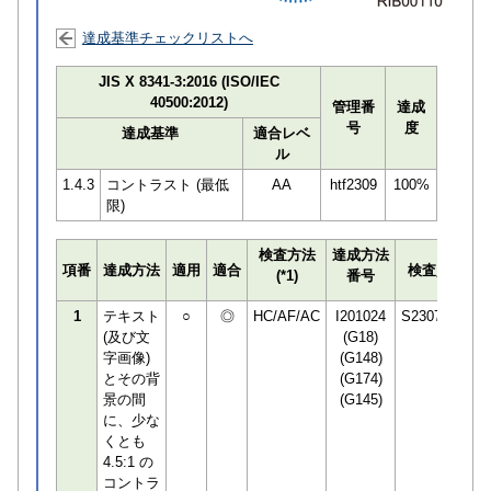
達成基準チェックリストへ
JIS X 8341-3:2016 (ISO/IEC
40500:2012)
管理番
達成
号
度
達成基準
適合レベ
ル
1.4.3
コントラスト (最低
AA
htf2309
100%
限)
検査方法
達成方法
プ
項番
達成方法
適用
適合
検査員
(*1)
番号
検
1
テキスト
○
◎
HC/AF/AC
I201024
S230783
(及び文
(G18)
字画像)
(G148)
とその背
(G174)
景の間
(G145)
に、少な
くとも
4.5:1 の
コントラ