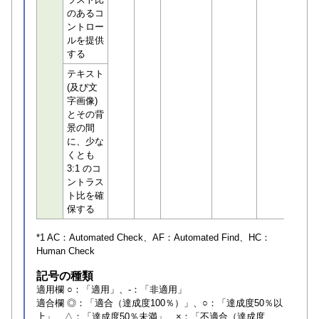
のあるコ
ントロー
ルを提供
する
テキスト
(及び文
字画像)
とその背
景の間
に、少な
くとも
3:1 のコ
ントラス
ト比を確
保する
*1 AC：
Automated Check
、AF：
Automated Find
、HC：
Human Check
記号の種類
適用欄 ○：「適用」、-：「非適用」
適合欄 ◎：「適合（達成度100％）」、○：「達成度50％以
上」、△：「達成度50％未満」、×：「不適合（達成度