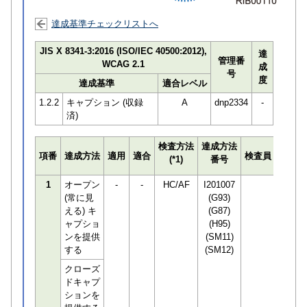
達成基準チェックリストへ
JIS X 8341-3:2016 (ISO/IEC 40500:2012),
達
管理番
WCAG 2.1
成
号
度
達成基準
適合レベル
1.2.2
キャプション (収録
A
dnp2334
-
済)
検査方法
達成方法
プログ
項番
達成方法
適用
適合
検査員
(*1)
番号
検知数
1
オープン
-
-
HC/AF
I201007
0
(常に見
(G93)
える) キ
(G87)
ャプショ
(H95)
ンを提供
(SM11)
する
(SM12)
クローズ
ドキャプ
ションを