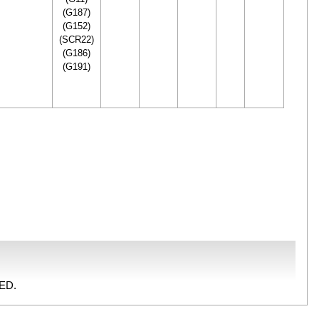
(G187)
(G152)
(SCR22)
(G186)
(G191)
ED.