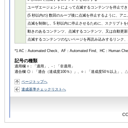
ユーザエージェントによって点滅するコンテンツを停止でき
(5 秒以内の) 数回のループ後に点滅を停止するように、アニメ
点滅を制御し、5 秒以内に停止させるために、スクリプトを
動きのあるコンテンツ、点滅するコンテンツ、又は自動更新
点滅するコンテンツのないページを再読み込みするリンク、
*1 AC：
Automated Check
、AF：
Automated Find
、HC：
Human Che
記号の種類
適用欄 ○：「適用」、-：「非適用」
適合欄 ◎：「適合（達成度100％）」、○：「達成度50％以上」、
ページトップへ
達成基準チェックリストへ
CO