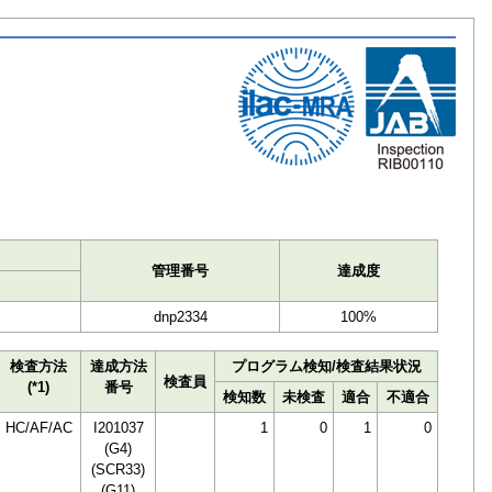
ト
管理番号
達成度
dnp2334
100%
検査方法
達成方法
プログラム検知/検査結果状況
検査員
(*1)
番号
検知数
未検査
適合
不適合
HC/AF/AC
I201037
1
0
1
0
(G4)
(SCR33)
(G11)