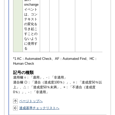
onchange
イベント
は、コン
テキスト
の変化を
引き起こ
すことの
ないよう
に使用す
る
*1 AC：
Automated Check
、AF：
Automated Find
、HC：
Human Check
記号の種類
適用欄 ○：「適用」、-：「非適用」
適合欄 ◎：「適合（達成度100％）」、○：「達成度50％以
上」、△：「達成度50％未満」、×：「不適合（達成度
0％）」、-：「非適用」
ページトップへ
達成基準チェックリストへ