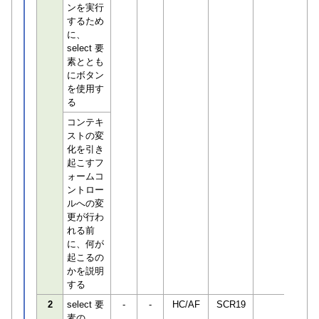
ンを実行
するため
に、
select 要
素ととも
にボタン
を使用す
る
コンテキ
ストの変
化を引き
起こすフ
ォームコ
ントロー
ルへの変
更が行わ
れる前
に、何が
起こるの
かを説明
する
2
select 要
-
-
HC/AF
SCR19
素の