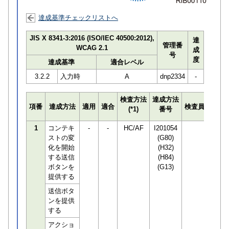
達成基準チェックリストへ
JIS X 8341-3:2016 (ISO/IEC 40500:2012),
達
管理番
WCAG 2.1
成
号
度
達成基準
適合レベル
3.2.2
入力時
A
dnp2334
-
検査方法
達成方法
プロ
項番
達成方法
適用
適合
検査員
(*1)
番号
検知
1
コンテキ
-
-
HC/AF
I201054
ストの変
(G80)
化を開始
(H32)
する送信
(H84)
ボタンを
(G13)
提供する
送信ボタ
ンを提供
する
アクショ