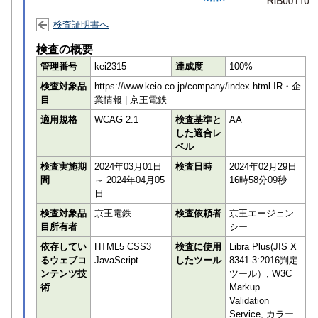
検査証明書へ
検査の概要
管理番号
kei2315
達成度
100%
検査対象品
https://www.keio.co.jp/company/index.html IR・企
目
業情報 | 京王電鉄
適用規格
WCAG 2.1
検査基準と
AA
した適合レ
ベル
検査実施期
2024年03月01日
検査日時
2024年02月29日
間
～ 2024年04月05
16時58分09秒
日
検査対象品
京王電鉄
検査依頼者
京王エージェン
目所有者
シー
依存してい
HTML5 CSS3
検査に使用
Libra Plus(JIS X
るウェブコ
JavaScript
したツール
8341-3:2016判定
ンテンツ技
ツール）, W3C
術
Markup
Validation
Service, カラー