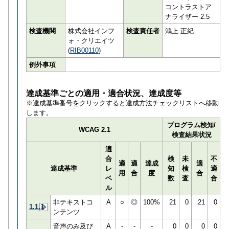
コントラストア
ナライザー 2.5
検査機関
株式会社インフ
検査責任者
鴻上 正紀
ォ・クリエイツ
(
RIB00110
)
例外事項
達成基準ごとの適用・適合状況、達成度等
※達成基準番号をクリックすると達成方法チェックリストへ移動
します。
プログラム検知/
WCAG 2.1
検査結果状況
適
合
検
未
不
適
適
達成
適
達成基準
レ
知
検
適
用
合
度
合
ベ
数
査
合
ル
非テキストコ
A
○
◎
100%
21
0
21
0
1.1.1
ンテンツ
音声のみ及び
A
-
-
-
0
0
0
0