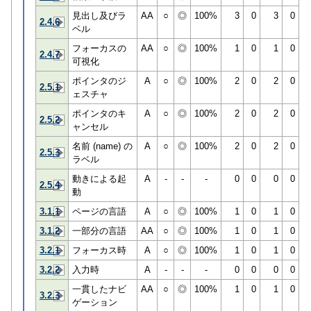
見出し及びラ
AA
○
◎
100%
3
0
3
0
2.4.6
ベル
フォーカスの
AA
○
◎
100%
1
0
1
0
2.4.7
可視化
ポインタのジ
A
○
◎
100%
2
0
2
0
2.5.1
ェスチャ
ポインタのキ
A
○
◎
100%
2
0
2
0
2.5.2
ャンセル
名前 (name) の
A
○
◎
100%
2
0
2
0
2.5.3
ラベル
動きによる起
A
-
-
-
0
0
0
0
2.5.4
動
3.1.1
ページの言語
A
○
◎
100%
1
0
1
0
3.1.2
一部分の言語
AA
○
◎
100%
1
0
1
0
3.2.1
フォーカス時
A
○
◎
100%
1
0
1
0
3.2.2
入力時
A
-
-
-
0
0
0
0
一貫したナビ
AA
○
◎
100%
1
0
1
0
3.2.3
ゲーション