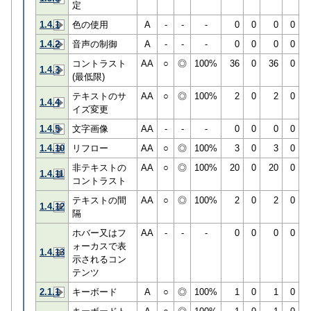
定
1.4.1
色の使用
A
-
-
-
0
0
0
0
1.4.2
音声の制御
A
-
-
-
0
0
0
0
コントラスト
AA
○
◎
100%
36
0
36
0
1.4.3
(最低限)
テキストのサ
AA
○
◎
100%
2
0
2
0
1.4.4
イズ変更
1.4.5
文字画像
AA
-
-
-
0
0
0
0
1.4.10
リフロー
AA
○
◎
100%
3
0
3
0
非テキストの
AA
○
◎
100%
20
0
20
0
1.4.11
コントラスト
テキストの間
AA
○
◎
100%
2
0
2
0
1.4.12
隔
ホバー又はフ
AA
-
-
-
0
0
0
0
ォーカスで表
1.4.13
示されるコン
テンツ
2.1.1
キーボード
A
○
◎
100%
1
0
1
0