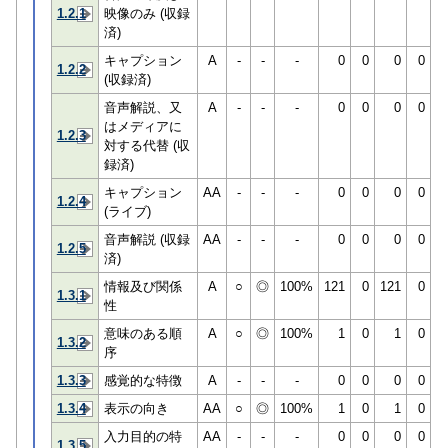
1.2.1
映像のみ (収録
済)
キャプション
A
-
-
-
0
0
0
0
1.2.2
(収録済)
音声解説、又
A
-
-
-
0
0
0
0
はメディアに
1.2.3
対する代替 (収
録済)
キャプション
AA
-
-
-
0
0
0
0
1.2.4
(ライブ)
音声解説 (収録
AA
-
-
-
0
0
0
0
1.2.5
済)
情報及び関係
A
○
◎
100%
121
0
121
0
1.3.1
性
意味のある順
A
○
◎
100%
1
0
1
0
1.3.2
序
1.3.3
感覚的な特徴
A
-
-
-
0
0
0
0
1.3.4
表示の向き
AA
○
◎
100%
1
0
1
0
入力目的の特
AA
-
-
-
0
0
0
0
1.3.5