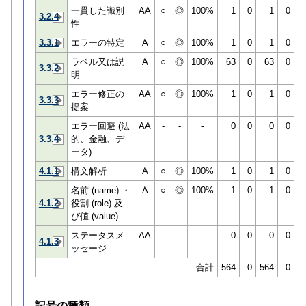
一貫した識別
AA
○
◎
100%
1
0
1
0
3.2.4
性
3.3.1
エラーの特定
A
○
◎
100%
1
0
1
0
ラベル又は説
A
○
◎
100%
63
0
63
0
3.3.2
明
エラー修正の
AA
○
◎
100%
1
0
1
0
3.3.3
提案
エラー回避 (法
AA
-
-
-
0
0
0
0
3.3.4
的、金融、デ
ータ)
4.1.1
構文解析
A
○
◎
100%
1
0
1
0
名前 (name) ・
A
○
◎
100%
1
0
1
0
4.1.2
役割 (role) 及
び値 (value)
ステータスメ
AA
-
-
-
0
0
0
0
4.1.3
ッセージ
合計
564
0
564
0
記号の種類