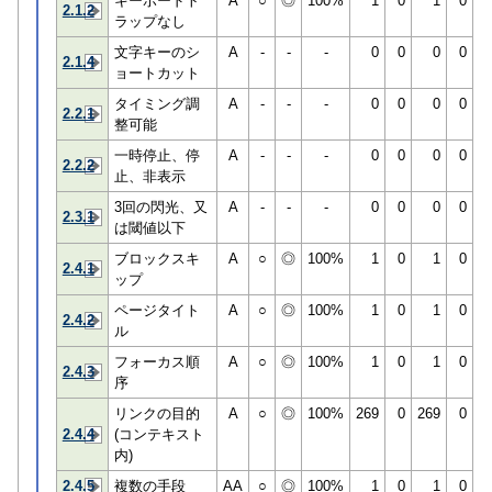
キーボードト
A
○
◎
100%
1
0
1
0
2.1.2
ラップなし
文字キーのシ
A
-
-
-
0
0
0
0
2.1.4
ョートカット
タイミング調
A
-
-
-
0
0
0
0
2.2.1
整可能
一時停止、停
A
-
-
-
0
0
0
0
2.2.2
止、非表示
3回の閃光、又
A
-
-
-
0
0
0
0
2.3.1
は閾値以下
ブロックスキ
A
○
◎
100%
1
0
1
0
2.4.1
ップ
ページタイト
A
○
◎
100%
1
0
1
0
2.4.2
ル
フォーカス順
A
○
◎
100%
1
0
1
0
2.4.3
序
リンクの目的
A
○
◎
100%
269
0
269
0
2.4.4
(コンテキスト
内)
2.4.5
複数の手段
AA
○
◎
100%
1
0
1
0