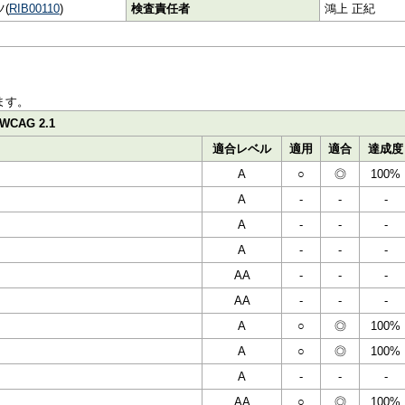
(
RIB00110
)
検査責任者
鴻上 正紀
ます。
WCAG 2.1
適合レベル
適用
適合
達成度
A
○
◎
100%
A
-
-
-
A
-
-
-
A
-
-
-
AA
-
-
-
AA
-
-
-
A
○
◎
100%
A
○
◎
100%
A
-
-
-
AA
○
◎
100%