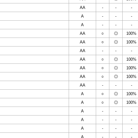
AA
-
-
-
A
-
-
-
A
-
-
-
AA
○
◎
100%
AA
○
◎
100%
AA
-
-
-
AA
○
◎
100%
AA
○
◎
100%
AA
○
◎
100%
AA
-
-
-
A
○
◎
100%
A
○
◎
100%
A
-
-
-
A
-
-
-
A
-
-
-
A
-
-
-