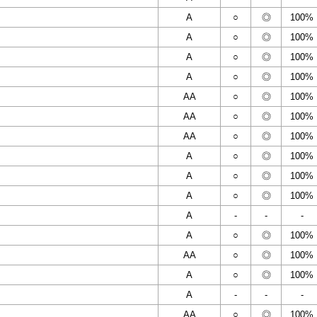
A
○
◎
100%
A
○
◎
100%
A
○
◎
100%
A
○
◎
100%
AA
○
◎
100%
AA
○
◎
100%
AA
○
◎
100%
A
○
◎
100%
A
○
◎
100%
A
○
◎
100%
A
-
-
-
A
○
◎
100%
AA
○
◎
100%
A
○
◎
100%
A
-
-
-
AA
○
◎
100%