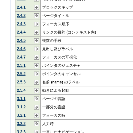
2.4.1
ブロックスキップ
2.4.2
ページタイトル
2.4.3
フォーカス順序
2.4.4
リンクの目的 (コンテキスト内)
2.4.5
複数の手段
2.4.6
見出し及びラベル
2.4.7
フォーカスの可視化
2.5.1
ポインタのジェスチャ
2.5.2
ポインタのキャンセル
2.5.3
名前 (name) のラベル
2.5.4
動きによる起動
3.1.1
ページの言語
3.1.2
一部分の言語
3.2.1
フォーカス時
3.2.2
入力時
3.2.3
一貫したナビゲーション