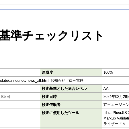
基準チェックリスト
達成度
100%
s/update/announce/news_all.html お知らせ | 京王電鉄
検査基準とした適合レベル
AA
4月05日
検査日時
2024年02月29
検査依頼者
京王エージェ
検査に使用したツール
Libra Plus(J
Markup Vali
ライザー 2.5