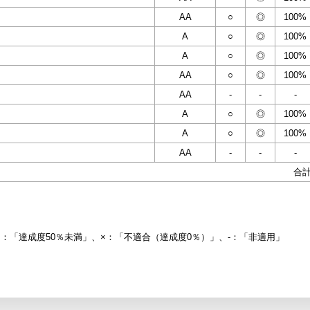
AA
○
◎
100%
A
○
◎
100%
A
○
◎
100%
AA
○
◎
100%
AA
-
-
-
A
○
◎
100%
A
○
◎
100%
AA
-
-
-
合
△：「達成度50％未満」、×：「不適合（達成度0％）」、-：「非適用」