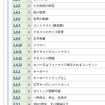
1.3.5
入力目的の特定
1.4.1
色の使用
1.4.2
音声の制御
1.4.3
コントラスト (最低限)
1.4.4
テキストのサイズ変更
1.4.5
文字画像
1.4.10
リフロー
1.4.11
非テキストのコントラスト
1.4.12
テキストの間隔
1.4.13
ホバー又はフォーカスで表示されるコンテンツ
2.1.1
キーボード
2.1.2
キーボードトラップなし
2.1.4
文字キーのショートカット
2.2.1
タイミング調整可能
2.2.2
一時停止、停止、非表示
2.3.1
3回の閃光、又は閾値以下