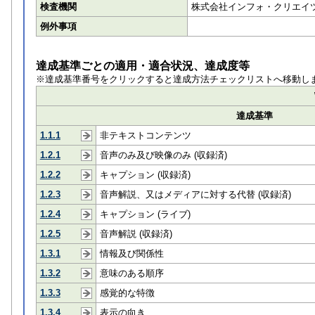
検査機関
株式会社インフォ・クリエイツ
例外事項
達成基準ごとの適用・適合状況、達成度等
※達成基準番号をクリックすると達成方法チェックリストへ移動し
達成基準
1.1.1
非テキストコンテンツ
1.2.1
音声のみ及び映像のみ (収録済)
1.2.2
キャプション (収録済)
1.2.3
音声解説、又はメディアに対する代替 (収録済)
1.2.4
キャプション (ライブ)
1.2.5
音声解説 (収録済)
1.3.1
情報及び関係性
1.3.2
意味のある順序
1.3.3
感覚的な特徴
1.3.4
表示の向き