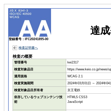
達成
登録番号：IFC20241895-00
検査証明書へ
検査の概要
管理番号
kei2317
検査対象品目
https://www.keio.co.jp/new
適用規格
WCAG 2.1
検査実施期間
2024年03月01日 ～ 2024年0
検査対象品目所有者
京王電鉄
依存しているウェブコンテンツ技
HTML5 CSS3
術
JavaScript