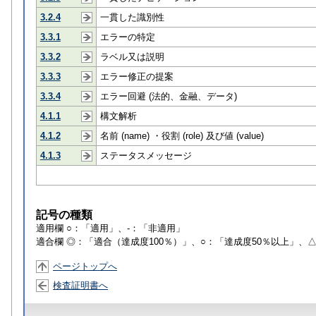
3.2.4
一貫した識別性
3.3.1
エラーの特定
3.3.2
ラベル又は説明
3.3.3
エラー修正の提案
3.3.4
エラー回避 (法的、金融、データ)
4.1.1
構文解析
4.1.2
名前 (name) ・役割 (role) 及び値 (value)
4.1.3
ステータスメッセージ
記号の種類
適用欄 ○：「適用」、-：「非適用」
適合欄 ◎：「適合（達成度100％）」、○：「達成度50％以上」、
ページトップへ
検査証明書へ