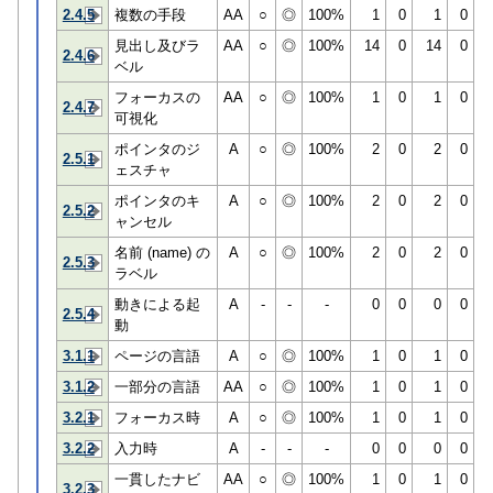
2.4.5
複数の手段
AA
○
◎
100%
1
0
1
0
見出し及びラ
AA
○
◎
100%
14
0
14
0
2.4.6
ベル
フォーカスの
AA
○
◎
100%
1
0
1
0
2.4.7
可視化
ポインタのジ
A
○
◎
100%
2
0
2
0
2.5.1
ェスチャ
ポインタのキ
A
○
◎
100%
2
0
2
0
2.5.2
ャンセル
名前 (name) の
A
○
◎
100%
2
0
2
0
2.5.3
ラベル
動きによる起
A
-
-
-
0
0
0
0
2.5.4
動
3.1.1
ページの言語
A
○
◎
100%
1
0
1
0
3.1.2
一部分の言語
AA
○
◎
100%
1
0
1
0
3.2.1
フォーカス時
A
○
◎
100%
1
0
1
0
3.2.2
入力時
A
-
-
-
0
0
0
0
一貫したナビ
AA
○
◎
100%
1
0
1
0
3.2.3