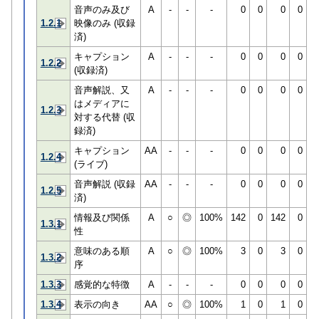
音声のみ及び
A
-
-
-
0
0
0
0
1.2.1
映像のみ (収録
済)
キャプション
A
-
-
-
0
0
0
0
1.2.2
(収録済)
音声解説、又
A
-
-
-
0
0
0
0
はメディアに
1.2.3
対する代替 (収
録済)
キャプション
AA
-
-
-
0
0
0
0
1.2.4
(ライブ)
音声解説 (収録
AA
-
-
-
0
0
0
0
1.2.5
済)
情報及び関係
A
○
◎
100%
142
0
142
0
1.3.1
性
意味のある順
A
○
◎
100%
3
0
3
0
1.3.2
序
1.3.3
感覚的な特徴
A
-
-
-
0
0
0
0
1.3.4
表示の向き
AA
○
◎
100%
1
0
1
0