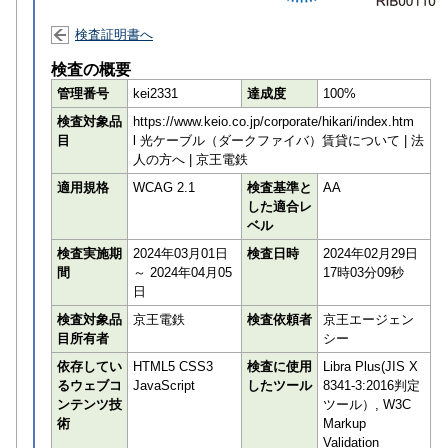
検査証明書へ
検査の概要
管理番号
kei2331
達成度
100%
検査対象品
https://www.keio.co.jp/corporate/hikari/index.htm
目
l 光ケーブル（ダークファイバ）賃貸について | 法
人の方へ | 京王電鉄
適用規格
WCAG 2.1
検査基準と
AA
した適合レ
ベル
検査実施期
2024年03月01日
検査日時
2024年02月29日
間
～ 2024年04月05
17時03分09秒
日
検査対象品
京王電鉄
検査依頼者
京王エージェン
目所有者
シー
依存してい
HTML5 CSS3
検査に使用
Libra Plus(JIS X
るウェブコ
JavaScript
したツール
8341-3:2016判定
ンテンツ技
ツール）, W3C
術
Markup
Validation