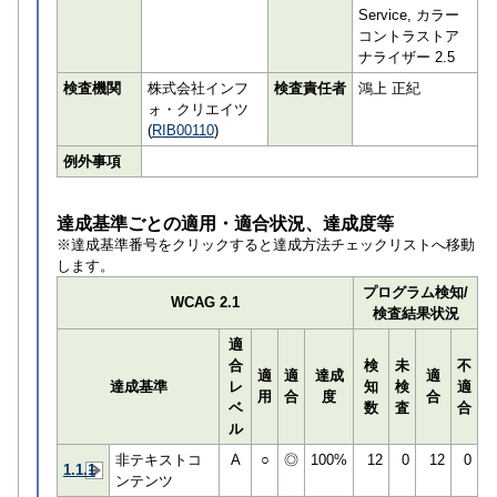
Service, カラー
コントラストア
ナライザー 2.5
検査機関
株式会社インフ
検査責任者
鴻上 正紀
ォ・クリエイツ
(
RIB00110
)
例外事項
達成基準ごとの適用・適合状況、達成度等
※達成基準番号をクリックすると達成方法チェックリストへ移動
します。
プログラム検知/
WCAG 2.1
検査結果状況
適
合
検
未
不
適
適
達成
適
達成基準
レ
知
検
適
用
合
度
合
ベ
数
査
合
ル
非テキストコ
A
○
◎
100%
12
0
12
0
1.1.1
ンテンツ