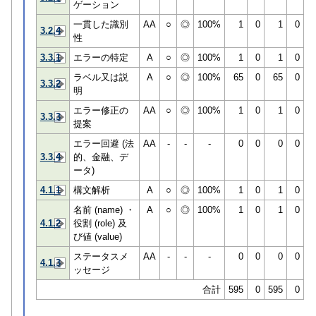
ゲーション
一貫した識別
AA
○
◎
100%
1
0
1
0
3.2.4
性
3.3.1
エラーの特定
A
○
◎
100%
1
0
1
0
ラベル又は説
A
○
◎
100%
65
0
65
0
3.3.2
明
エラー修正の
AA
○
◎
100%
1
0
1
0
3.3.3
提案
エラー回避 (法
AA
-
-
-
0
0
0
0
3.3.4
的、金融、デ
ータ)
4.1.1
構文解析
A
○
◎
100%
1
0
1
0
名前 (name) ・
A
○
◎
100%
1
0
1
0
4.1.2
役割 (role) 及
び値 (value)
ステータスメ
AA
-
-
-
0
0
0
0
4.1.3
ッセージ
合計
595
0
595
0