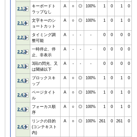
キーボードト
A
○
◎
100%
1
0
1
0
2.1.2
ラップなし
文字キーのシ
A
○
◎
100%
1
0
1
0
2.1.4
ョートカット
タイミング調
A
-
-
-
0
0
0
0
2.2.1
整可能
一時停止、停
A
-
-
-
0
0
0
0
2.2.2
止、非表示
3回の閃光、又
A
-
-
-
0
0
0
0
2.3.1
は閾値以下
ブロックスキ
A
○
◎
100%
1
0
1
0
2.4.1
ップ
ページタイト
A
○
◎
100%
1
0
1
0
2.4.2
ル
フォーカス順
A
○
◎
100%
1
0
1
0
2.4.3
序
リンクの目的
A
○
◎
100%
261
0
261
0
2.4.4
(コンテキスト
内)