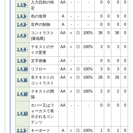
入力目的の特
AA
-
-
-
0
0
0
0
1.3.5
定
1.4.1
色の使用
A
-
-
-
0
0
0
0
1.4.2
音声の制御
A
-
-
-
0
0
0
0
コントラスト
AA
○
◎
100%
38
0
38
0
1.4.3
(最低限)
テキストのサ
AA
○
◎
100%
3
0
3
0
1.4.4
イズ変更
1.4.5
文字画像
AA
-
-
-
0
0
0
0
1.4.10
リフロー
AA
○
◎
100%
3
0
3
0
非テキストの
AA
○
◎
100%
28
0
28
0
1.4.11
コントラスト
テキストの間
AA
○
◎
100%
2
0
2
0
1.4.12
隔
ホバー又はフ
AA
-
-
-
0
0
0
0
ォーカスで表
1.4.13
示されるコン
テンツ
2.1.1
キーボード
A
○
◎
100%
1
0
1
0