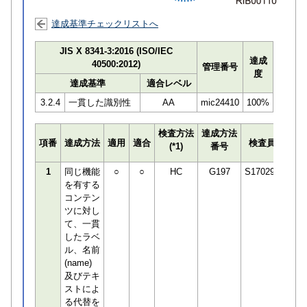
達成基準チェックリストへ
JIS X 8341-3:2016 (ISO/IEC
達成
40500:2012)
管理番号
度
達成基準
適合レベル
3.2.4
一貫した識別性
AA
mic24410
100%
検査方法
達成方法
プロ
項番
達成方法
適用
適合
検査員
(*1)
番号
検知
1
同じ機能
○
○
HC
G197
S170294
を有する
コンテン
ツに対し
て、一貫
したラベ
ル、名前
(name)
及びテキ
ストによ
る代替を