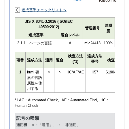
達成基準チェックリストへ
JIS X 8341-3:2016 (ISO/IEC
達成
40500:2012)
管理番号
度
達成基準
適合レベル
3.1.1
ページの言語
A
mic24413
100%
検査方法
達成方法
プ
項番
達成方法
適用
適合
検査員
(*1)
番号
検
1
html 要
○
○
HC/AF/AC
H57
S190498
素の言語
属性を使
用する
*1 AC：
Automated Check
、AF：
Automated Find
、HC：
Human Check
記号の種類
適用欄
○：「適用」、-：「非適用」