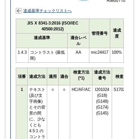
達成基準チェックリストへ
JIS X 8341-3:2016 (ISO/IEC
40500:2012)
達成
管理番号
度
達成基準
適合レベ
ル
1.4.3
コントラスト (最低
AA
mic24417
100%
限)
検査方法
達成方法
プ
項番
達成方法
適用
適合
検査員
(*1)
番号
検
1
テキスト
○
○
HC/AF/AC
I201024
S170294
(及び文
(G18)
字画像)
(G148)
とその背
(G174)
景の間
(G145)
に、少な
くとも
4.5:1 の
コントラ