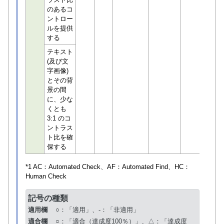
のあるコ
ントロー
ルを提供
する
テキスト
(及び文
字画像)
とその背
景の間
に、少な
くとも
3:1 のコ
ントラス
ト比を確
保する
*1 AC：
Automated Check
、AF：
Automated Find
、HC：
Human Check
記号の種類
適用欄
○：「適用」、-：「非適用」
適合欄
○：「適合（達成度100％）」、△：「達成度