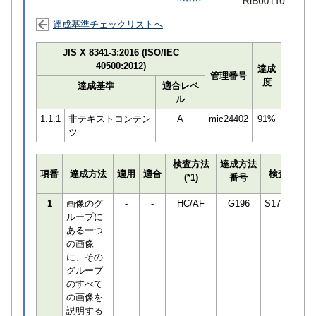
達成基準チェックリストへ
JIS X 8341-3:2016 (ISO/IEC
40500:2012)
達成
管理番号
度
達成基準
適合レベ
ル
1.1.1
非テキストコンテン
A
mic24402
91%
ツ
検査方法
達成方法
項番
達成方法
適用
適合
検査員
(*1)
番号
1
画像のグ
-
-
HC/AF
G196
S170294
ループに
ある一つ
の画像
に、その
グループ
のすべて
の画像を
説明する