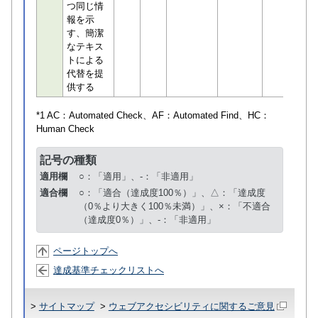
つ同じ情
報を示
す、簡潔
なテキス
トによる
代替を提
供する
*1 AC：
Automated Check
、AF：
Automated Find
、HC：
Human Check
記号の種類
適用欄
○：「適用」、-：「非適用」
適合欄
○：「適合（達成度100％）」、△：「達成度
（0％より大きく100％未満）」、×：「不適合
（達成度0％）」、-：「非適用」
ページトップへ
達成基準チェックリストへ
>
サイトマップ
>
ウェブアクセシビリティに関するご意見