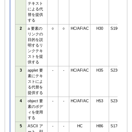
テキスト
による代
替を提供
する
2
a 要素の
○
○
HC/AF/AC
H30
S190498
リンクの
目的を説
明するリ
ンクテキ
ストを提
供する
3
applet 要
-
-
HC/AF/AC
H35
S230850
素にテキ
ストによ
る代替を
提供する
4
object 要
-
-
HC/AF/AC
H53
S230850
素のボデ
ィを使用
する
5
ASCII ア
-
-
HC
H86
S170306
ート、顔