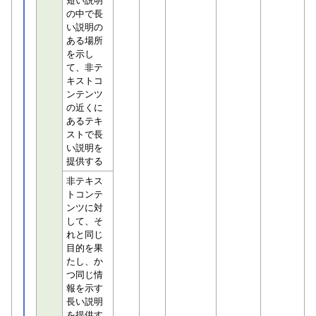
短い説明
の中で長
い説明の
ある場所
を示し
て、非テ
キストコ
ンテンツ
の近くに
あるテキ
ストで長
い説明を
提供する
非テキス
トコンテ
ンツに対
して、そ
れと同じ
目的を果
たし、か
つ同じ情
報を示す
長い説明
を提供す