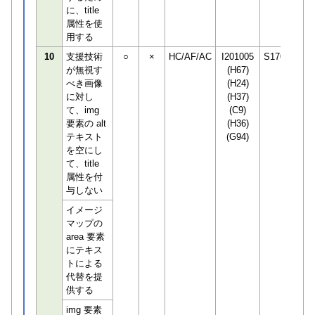
に、title
属性を使
用する
10
支援技術
○
×
HC/AF/AC
I201005
S170294
が無視す
(H67)
べき画像
(H24)
に対し
(H37)
て、img
(C9)
要素の alt
(H36)
テキスト
(G94)
を空にし
て、title
属性を付
与しない
イメージ
マップの
area 要素
にテキス
トによる
代替を提
供する
img 要素