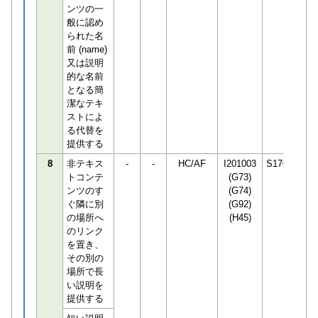
ンツの一
般に認め
られた名
前 (name)
又は説明
的な名前
となる簡
潔なテキ
ストによ
る代替を
提供する
8
非テキス
-
-
HC/AF
I201003
S170294
トコンテ
(G73)
ンツのす
(G74)
ぐ隣に別
(G92)
の場所へ
(H45)
のリンク
を置き、
その別の
場所で長
い説明を
提供する