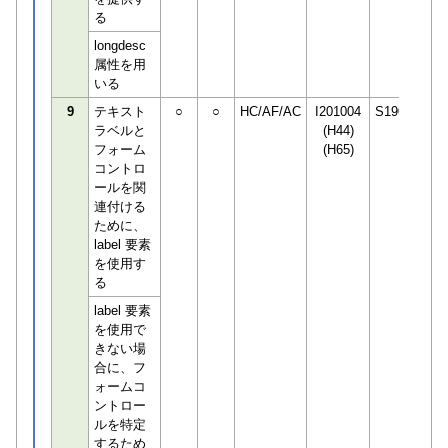
る
longdesc
属性を用
いる
9
テキスト
○
○
HC/AF/AC
I201004
S190498
ラベルと
(H44)
フォーム
(H65)
コントロ
ールを関
連付ける
ために、
label 要素
を使用す
る
label 要素
を使用で
きない場
合に、フ
ォームコ
ントロー
ルを特定
するため