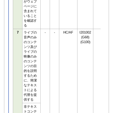
がウェブ
ページに
含まれて
いること
を確認す
る
7
ライブの
-
-
HC/AF
I201002
音声のみ
(G68)
のコンテ
(G100)
ンツ及び
ライブの
映像のみ
のコンテ
ンツの目
的を説明
するため
に、簡潔
なテキス
トによる
代替を提
供する
非テキス
トコンテ