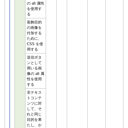
の alt 属性
を使用す
る
装飾目的
の画像を
付加する
ために、
CSS を使
用する
送信ボタ
ンとして
用いる画
像の alt 属
性を使用
する
非テキス
トコンテ
ンツに対
して、そ
れと同じ
目的を果
たし、か