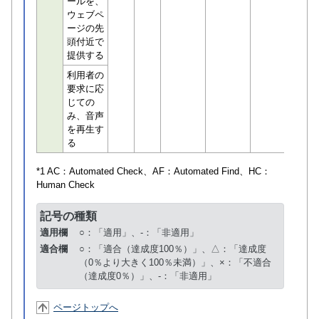
ールを、
ウェブペ
ージの先
頭付近で
提供する
利用者の
要求に応
じての
み、音声
を再生す
る
*1 AC：
Automated Check
、AF：
Automated Find
、HC：
Human Check
記号の種類
適用欄
○：「適用」、-：「非適用」
適合欄
○：「適合（達成度100％）」、△：「達成度
（0％より大きく100％未満）」、×：「不適合
（達成度0％）」、-：「非適用」
ページトップへ