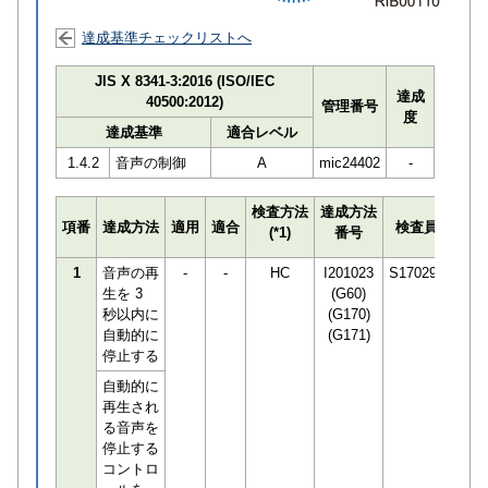
達成基準チェックリストへ
JIS X 8341-3:2016 (ISO/IEC
達成
40500:2012)
管理番号
度
達成基準
適合レベル
1.4.2
音声の制御
A
mic24402
-
検査方法
達成方法
プロ
項番
達成方法
適用
適合
検査員
(*1)
番号
検知
1
音声の再
-
-
HC
I201023
S170294
生を 3
(G60)
秒以内に
(G170)
自動的に
(G171)
停止する
自動的に
再生され
る音声を
停止する
コントロ