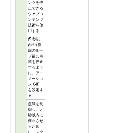
ンツを停
止できる
ウェブコ
ンテンツ
技術を使
用する
(5 秒以
内の) 数
回のルー
プ後に点
滅を停止
するよう
に、アニ
メーショ
ン GIF
を設定す
る
点滅を制
御し、5
秒以内に
停止させ
るため
に、スク