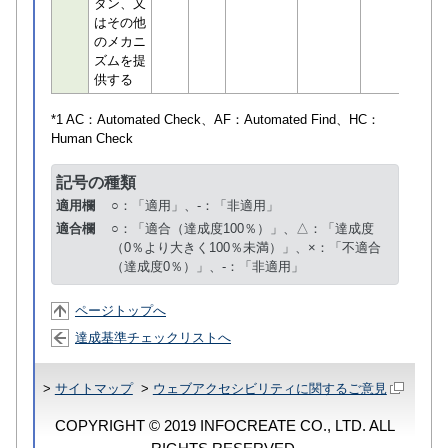
タン、又
はその他
のメカニ
ズムを提
供する
*1 AC：
Automated Check
、AF：
Automated Find
、HC：
Human Check
記号の種類
適用欄
○：「適用」、-：「非適用」
適合欄
○：「適合（達成度100％）」、△：「達成度
（0％より大きく100％未満）」、×：「不適合
（達成度0％）」、-：「非適用」
ページトップへ
達成基準チェックリストへ
>
サイトマップ
>
ウェブアクセシビリティに関するご意見
COPYRIGHT © 2019 INFOCREATE CO., LTD. ALL