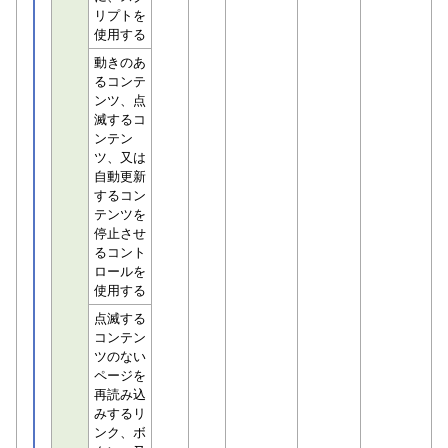
リプトを
使用する
動きのあ
るコンテ
ンツ、点
滅するコ
ンテン
ツ、又は
自動更新
するコン
テンツを
停止させ
るコント
ロールを
使用する
点滅する
コンテン
ツのない
ページを
再読み込
みするリ
ンク、ボ