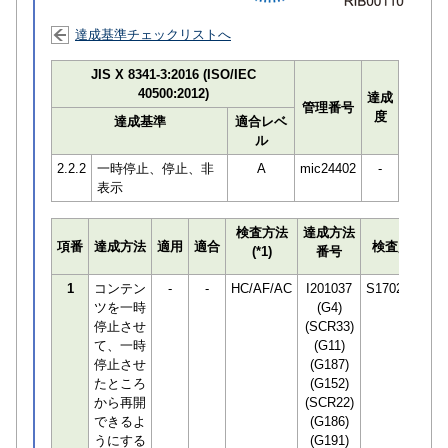
達成基準チェックリストへ
JIS X 8341-3:2016 (ISO/IEC
40500:2012)
達成
管理番号
度
達成基準
適合レベ
ル
2.2.2
一時停止、停止、非
A
mic24402
-
表示
検査方法
達成方法
プ
項番
達成方法
適用
適合
検査員
(*1)
番号
検
1
コンテン
-
-
HC/AF/AC
I201037
S170294
ツを一時
(G4)
停止させ
(SCR33)
て、一時
(G11)
停止させ
(G187)
たところ
(G152)
から再開
(SCR22)
できるよ
(G186)
うにする
(G191)