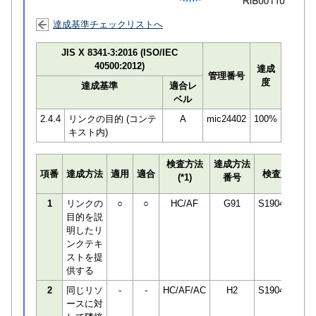
達成基準チェックリストへ
JIS X 8341-3:2016 (ISO/IEC
40500:2012)
達成
管理番号
度
達成基準
適合レ
ベル
2.4.4
リンクの目的 (コンテ
A
mic24402
100%
キスト内)
検査方法
達成方法
プ
項番
達成方法
適用
適合
検査員
(*1)
番号
検
1
リンクの
○
○
HC/AF
G91
S190498
目的を説
明したリ
ンクテキ
ストを提
供する
2
同じリソ
-
-
HC/AF/AC
H2
S190498
ースに対