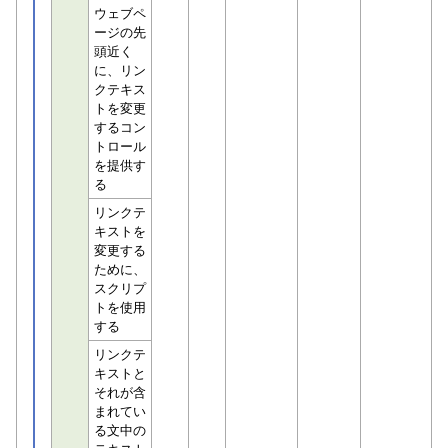
ウェブペ
ージの先
頭近く
に、リン
クテキス
トを変更
するコン
トロール
を提供す
る
リンクテ
キストを
変更する
ために、
スクリプ
トを使用
する
リンクテ
キストと
それが含
まれてい
る文中の