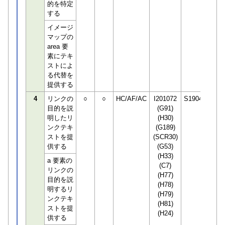
的を特定
する
イメージ
マップの
area 要
素にテキ
ストによ
る代替を
提供する
4
リンクの
○
○
HC/AF/AC
I201072
S190498
目的を説
(G91)
明したリ
(H30)
ンクテキ
(G189)
ストを提
(SCR30)
供する
(G53)
(H33)
a 要素の
(C7)
リンクの
(H77)
目的を説
(H78)
明するリ
(H79)
ンクテキ
(H81)
ストを提
(H24)
供する