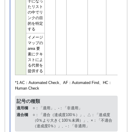
子になっ
たリスト
の中でリ
ンクの目
的を特定
する
イメージ
マップの
area 要
素にテキ
ストによ
る代替を
提供する
*1 AC：
Automated Check
、AF：
Automated Find
、HC：
Human Check
記号の種類
適用欄
○：「適用」、-：「非適用」
適合欄
○：「適合（達成度100％）」、△：「達成度
（0％より大きく100％未満）」、×：「不適合
（達成度0％）」、-：「非適用」