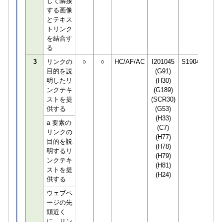
して隣接
する画像
とテキス
トリンク
を結合す
る
3
リンクの
○
○
HC/AF/AC
I201045
S190498
目的を説
(G91)
明したリ
(H30)
ンクテキ
(G189)
ストを提
(SCR30)
供する
(G53)
(H33)
a 要素の
(C7)
リンクの
(H77)
目的を説
(H78)
明するリ
(H79)
ンクテキ
(H81)
ストを提
(H24)
供する
ウェブペ
ージの先
頭近く
に、リン