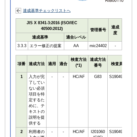
達成基準チェックリストへ
JIS X 8341-3:2016 (ISO/IEC
達成
40500:2012)
管理番号
度
達成基準
適合レベル
3.3.3
エラー修正の提案
AA
mic24402
-
検査方法
達成方法
プロ
項番
達成方法
適用
適合
検査員
(*1)
番号
検知
1
入力が完
-
-
HC/AF
G83
S190498
了してい
ない必須
項目を特
定するた
めに、テ
キストの
説明を提
供する
2
利用者の
-
-
HC/AF
I201060
S190498