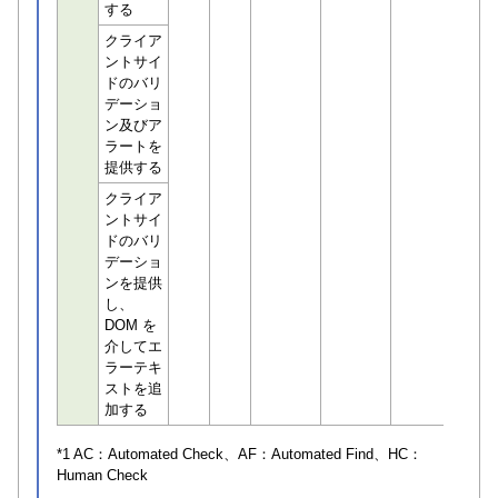
する
クライア
ントサイ
ドのバリ
デーショ
ン及びア
ラートを
提供する
クライア
ントサイ
ドのバリ
デーショ
ンを提供
し、
DOM を
介してエ
ラーテキ
ストを追
加する
*1 AC：
Automated Check
、AF：
Automated Find
、HC：
Human Check