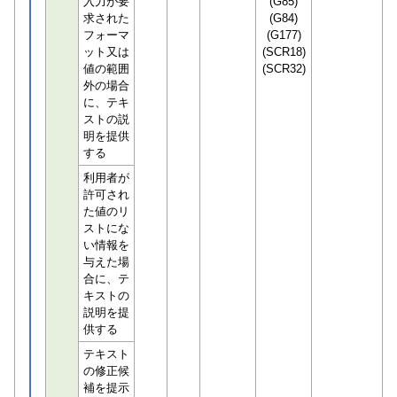
入力が要
(G85)
求された
(G84)
フォーマ
(G177)
ット又は
(SCR18)
値の範囲
(SCR32)
外の場合
に、テキ
ストの説
明を提供
する
利用者が
許可され
た値のリ
ストにな
い情報を
与えた場
合に、テ
キストの
説明を提
供する
テキスト
の修正候
補を提示