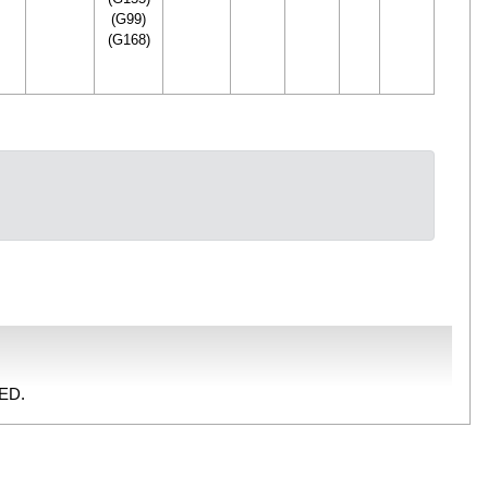
(G99)
(G168)
ED.