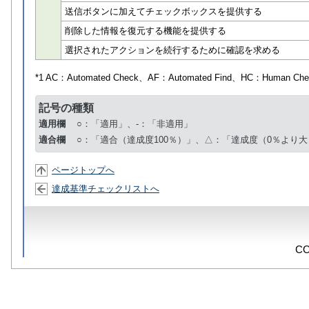
送信ボタンに加えてチェックボックスを提供する
削除した情報を復元する機能を提供する
選択されたアクションを続行するために確認を求める
*1 AC：
Automated Check
、AF：
Automated Find
、HC：
Human Che
記号の種類
適用欄
○：「適用」、-：「非適用」
適合欄
○：「適合（達成度100％）」、△：「達成度（0％より大
ページトップへ
達成基準チェックリストへ
CO