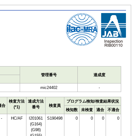
ト
管理番号
達成度
mic24402
-
検査方法
達成方法
プログラム検知/検査結果状況
適合
検査員
(*1)
番号
検知数
未検査
適合
不適合
-
HC/AF
I201061
S190498
0
0
0
0
(G164)
(G98)
(G155)