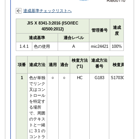
達成基準チェックリストへ
JIS X 8341-3:2016 (ISO/IEC
達成
40500:2012)
管理番号
度
達成基準
適合レベル
1.4.1
色の使用
A
mic24421
100%
検査方法
達成方法
プロ
項番
達成方法
適用
適合
検査員
(*1)
番号
検知
1
色が単独
○
○
HC
G183
S170306
でリンク
又はコン
トロール
を特定す
る場所
で、周囲
のテキス
トと一緒
に 3:1 の
コントラ