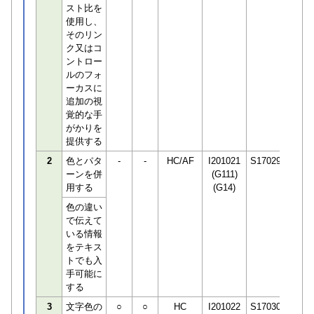
スト比を
使用し、
そのリン
ク又はコ
ントロー
ルのフォ
ーカスに
追加の視
覚的な手
がかりを
提供する
2
色とパタ
-
-
HC/AF
I201021
S170294
ーンを併
(G111)
用する
(G14)
色の違い
で伝えて
いる情報
をテキス
トでも入
手可能に
する
3
文字色の
○
○
HC
I201022
S170306