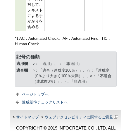
対して、
テキスト
による手
がかりを
含める
*1 AC：
Automated Check
、AF：
Automated Find
、HC：
Human Check
記号の種類
適用欄
○：「適用」、-：「非適用」
適合欄
○：「適合（達成度100％）」、△：「達成度
（0％より大きく100％未満）」、×：「不適合
（達成度0％）」、-：「非適用」
ページトップへ
達成基準チェックリストへ
>
サイトマップ
>
ウェブアクセシビリティに関するご意見
COPYRIGHT © 2019 INFOCREATE CO., LTD. ALL