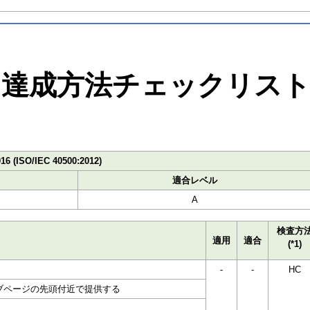
達成方法チェックリス
016 (ISO/IEC 40500:2012)
適合レベル
A
検査方
適用
適合
(*1)
-
-
HC
ブページの先頭付近で提供する