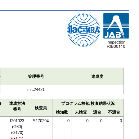
ト
管理番号
達成度
mic24421
-
法
達成方法
プログラム検知/検査結果状況
検査員
番号
検知数
未検査
適合
不適合
I201023
S170294
0
0
0
0
(G60)
(G170)
(G171)