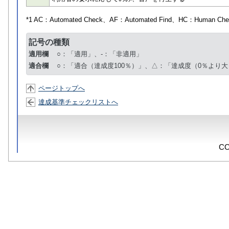
*1 AC：
Automated Check
、AF：
Automated Find
、HC：
Human Che
記号の種類
適用欄
○：「適用」、-：「非適用」
適合欄
○：「適合（達成度100％）」、△：「達成度（0％より大
ページトップへ
達成基準チェックリストへ
CO