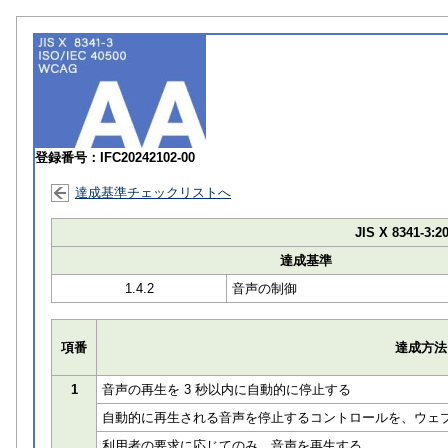
登録番号：IFC20242102-00
達成基準チェックリストへ
JIS X 8341-3:2
達成基準
1.4.2
音声の制御
項番
達成方法
1
音声の再生を 3 秒以内に自動的に停止する
自動的に再生される音声を停止するコントロールを、ウェ
利用者の要求に応じてのみ、音声を再生する