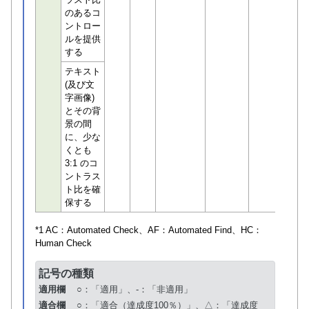
のあるコ
ントロー
ルを提供
する
テキスト
(及び文
字画像)
とその背
景の間
に、少な
くとも
3:1 のコ
ントラス
ト比を確
保する
*1 AC：
Automated Check
、AF：
Automated Find
、HC：
Human Check
記号の種類
適用欄
○：「適用」、-：「非適用」
適合欄
○：「適合（達成度100％）」、△：「達成度