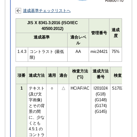
達成基準チェックリストへ
JIS X 8341-3:2016 (ISO/IEC
40500:2012)
達成
管理番号
度
達成基準
適合レベ
ル
1.4.3
コントラスト (最低
AA
mic24421
75%
限)
検査方法
達成方法
プ
項番
達成方法
適用
適合
検査員
(*1)
番号
検
1
テキスト
○
△
HC/AF/AC
I201024
S170294
(及び文
(G18)
字画像)
(G148)
とその背
(G174)
景の間
(G145)
に、少な
くとも
4.5:1 の
コントラ