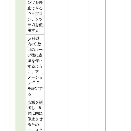
ンツを停
止できる
ウェブコ
ンテンツ
技術を使
用する
(5 秒以
内の) 数
回のルー
プ後に点
滅を停止
するよう
に、アニ
メーショ
ン GIF
を設定す
る
点滅を制
御し、5
秒以内に
停止させ
るため
に、スク