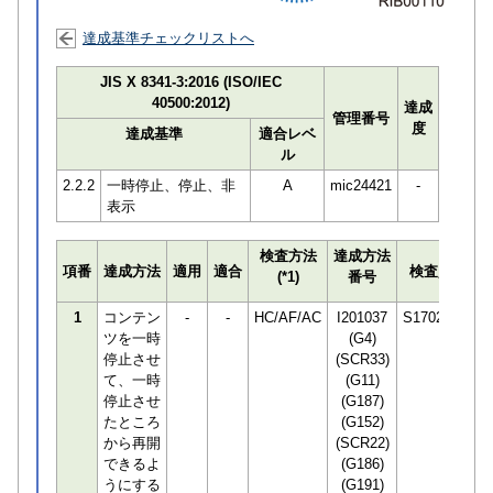
達成基準チェックリストへ
JIS X 8341-3:2016 (ISO/IEC
40500:2012)
達成
管理番号
度
達成基準
適合レベ
ル
2.2.2
一時停止、停止、非
A
mic24421
-
表示
検査方法
達成方法
プ
項番
達成方法
適用
適合
検査員
(*1)
番号
検
1
コンテン
-
-
HC/AF/AC
I201037
S170294
ツを一時
(G4)
停止させ
(SCR33)
て、一時
(G11)
停止させ
(G187)
たところ
(G152)
から再開
(SCR22)
できるよ
(G186)
うにする
(G191)