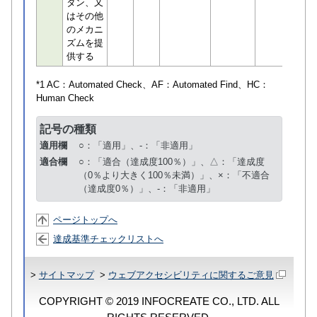
タン、又
はその他
のメカニ
ズムを提
供する
*1 AC：
Automated Check
、AF：
Automated Find
、HC：
Human Check
記号の種類
適用欄
○：「適用」、-：「非適用」
適合欄
○：「適合（達成度100％）」、△：「達成度
（0％より大きく100％未満）」、×：「不適合
（達成度0％）」、-：「非適用」
ページトップへ
達成基準チェックリストへ
>
サイトマップ
>
ウェブアクセシビリティに関するご意見
COPYRIGHT © 2019 INFOCREATE CO., LTD. ALL