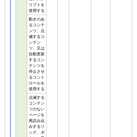
リプトを
使用する
動きのあ
るコンテ
ンツ、点
滅するコ
ンテン
ツ、又は
自動更新
するコン
テンツを
停止させ
るコント
ロールを
使用する
点滅する
コンテン
ツのない
ページを
再読み込
みするリ
ンク、ボ