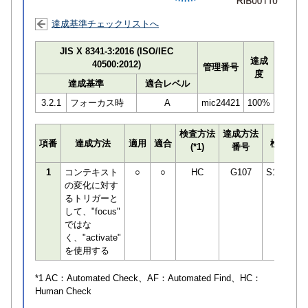
達成基準チェックリストへ
JIS X 8341-3:2016 (ISO/IEC
達成
40500:2012)
管理番号
度
達成基準
適合レベル
3.2.1
フォーカス時
A
mic24421
100%
検査方法
達成方法
項番
達成方法
適用
適合
検査員
(*1)
番号
1
コンテキスト
○
○
HC
G107
S190466
の変化に対す
るトリガーと
して、"focus"
ではな
く、"activate"
を使用する
*1 AC：
Automated Check
、AF：
Automated Find
、HC：
Human Check