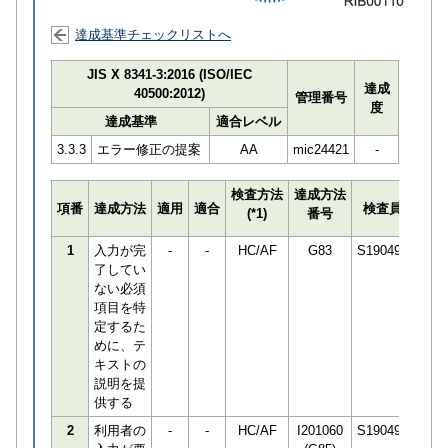
達成基準チェックリストへ
JIS X 8341-3:2016 (ISO/IEC
達成
40500:2012)
管理番号
度
達成基準
適合レベル
3.3.3
エラー修正の提案
AA
mic24421
-
検査方法
達成方法
プロ
項番
達成方法
適用
適合
検査員
(*1)
番号
検知
1
入力が完
-
-
HC/AF
G83
S190498
了してい
ない必須
項目を特
定するた
めに、テ
キストの
説明を提
供する
2
利用者の
-
-
HC/AF
I201060
S190498