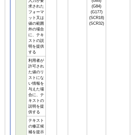
入力が要
(G85)
求された
(G84)
フォーマ
(G177)
ット又は
(SCR18)
値の範囲
(SCR32)
外の場合
に、テキ
ストの説
明を提供
する
利用者が
許可され
た値のリ
ストにな
い情報を
与えた場
合に、テ
キストの
説明を提
供する
テキスト
の修正候
補を提示