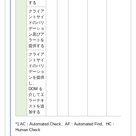
する
クライア
ントサイ
ドのバリ
デーショ
ン及びア
ラートを
提供する
クライア
ントサイ
ドのバリ
デーショ
ンを提供
し、
DOM を
介してエ
ラーテキ
ストを追
加する
*1 AC：
Automated Check
、AF：
Automated Find
、HC：
Human Check