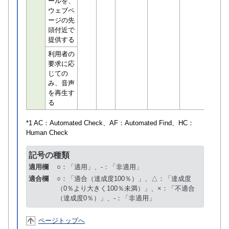
ールを、
ウェブペ
ージの先
頭付近で
提供する
利用者の
要求に応
じての
み、音声
を再生す
る
*1 AC：
Automated Check
、AF：
Automated Find
、HC：
Human Check
記号の種類
適用欄
○：「適用」、-：「非適用」
適合欄
○：「適合（達成度100％）」、△：「達成度
（0％より大きく100％未満）」、×：「不適合
（達成度0％）」、-：「非適用」
ページトップへ