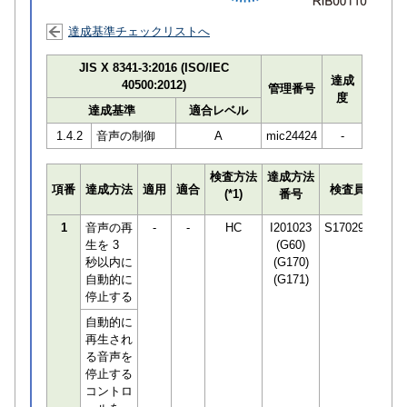
達成基準チェックリストへ
JIS X 8341-3:2016 (ISO/IEC
達成
40500:2012)
管理番号
度
達成基準
適合レベル
1.4.2
音声の制御
A
mic24424
-
検査方法
達成方法
プロ
項番
達成方法
適用
適合
検査員
(*1)
番号
検知
1
音声の再
-
-
HC
I201023
S170294
生を 3
(G60)
秒以内に
(G170)
自動的に
(G171)
停止する
自動的に
再生され
る音声を
停止する
コントロ