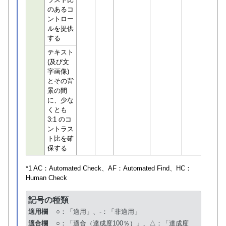
のあるコ
ントロー
ルを提供
する
テキスト
(及び文
字画像)
とその背
景の間
に、少な
くとも
3:1 のコ
ントラス
ト比を確
保する
*1 AC：
Automated Check
、AF：
Automated Find
、HC：
Human Check
記号の種類
適用欄
○：「適用」、-：「非適用」
適合欄
○：「適合（達成度100％）」、△：「達成度