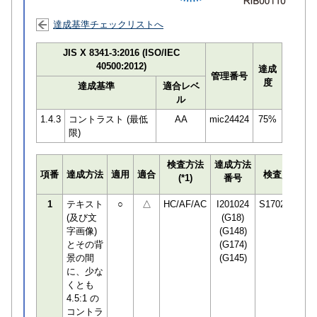
達成基準チェックリストへ
JIS X 8341-3:2016 (ISO/IEC
40500:2012)
達成
管理番号
度
達成基準
適合レベ
ル
1.4.3
コントラスト (最低
AA
mic24424
75%
限)
検査方法
達成方法
プ
項番
達成方法
適用
適合
検査員
(*1)
番号
検
1
テキスト
○
△
HC/AF/AC
I201024
S170294
(及び文
(G18)
字画像)
(G148)
とその背
(G174)
景の間
(G145)
に、少な
くとも
4.5:1 の
コントラ