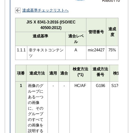
達成基準チェックリストへ
JIS X 8341-3:2016 (ISO/IEC
40500:2012)
達成
管理番号
度
達成基準
適合レベ
ル
1.1.1
非テキストコンテン
A
mic24427
75%
ツ
検査方法
達成方法
項番
達成方法
適用
適合
検査員
(*1)
番号
1
画像のグ
-
-
HC/AF
G196
S170294
ループに
ある一つ
の画像
に、その
グループ
のすべて
の画像を
説明する