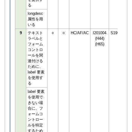
る
longdesc
属性を用
いる
9
テキスト
○
○
HC/AF/AC
I201004
S190498
ラベルと
(H44)
フォーム
(H65)
コントロ
ールを関
連付ける
ために、
label 要素
を使用す
る
label 要素
を使用で
きない場
合に、フ
ォームコ
ントロー
ルを特定
するため