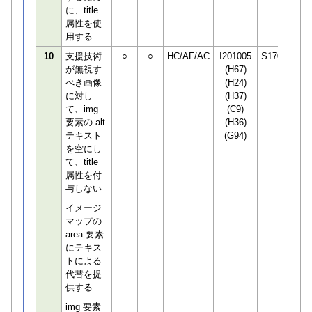
に、title
属性を使
用する
10
支援技術
○
○
HC/AF/AC
I201005
S170294
が無視す
(H67)
べき画像
(H24)
に対し
(H37)
て、img
(C9)
要素の alt
(H36)
テキスト
(G94)
を空にし
て、title
属性を付
与しない
イメージ
マップの
area 要素
にテキス
トによる
代替を提
供する
img 要素