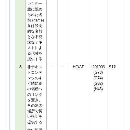
ンツの一
般に認め
られた名
前 (name)
又は説明
的な名前
となる簡
潔なテキ
ストによ
る代替を
提供する
8
非テキス
-
-
HC/AF
I201003
S170294
トコンテ
(G73)
ンツのす
(G74)
ぐ隣に別
(G92)
の場所へ
(H45)
のリンク
を置き、
その別の
場所で長
い説明を
提供する