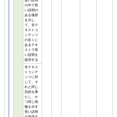
短い説明
の中で長
い説明の
ある場所
を示し
て、非テ
キストコ
ンテンツ
の近くに
あるテキ
ストで長
い説明を
提供する
非テキス
トコンテ
ンツに対
して、そ
れと同じ
目的を果
たし、か
つ同じ情
報を示す
長い説明
を提供す