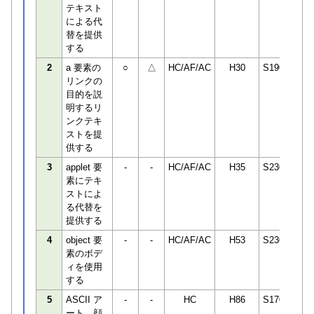
テキスト
による代
替を提供
する
2
a 要素の
○
△
HC/AF/AC
H30
S190498
リンクの
目的を説
明するリ
ンクテキ
ストを提
供する
3
applet 要
-
-
HC/AF/AC
H35
S230850
素にテキ
ストによ
る代替を
提供する
4
object 要
-
-
HC/AF/AC
H53
S230850
素のボデ
ィを使用
する
5
ASCII ア
-
-
HC
H86
S170306
ート、顔