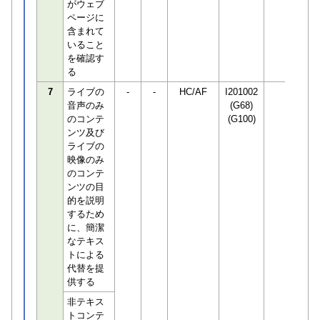
がウェブ
ページに
含まれて
いること
を確認す
る
7
ライブの
-
-
HC/AF
I201002
音声のみ
(G68)
のコンテ
(G100)
ンツ及び
ライブの
映像のみ
のコンテ
ンツの目
的を説明
するため
に、簡潔
なテキス
トによる
代替を提
供する
非テキス
トコンテ