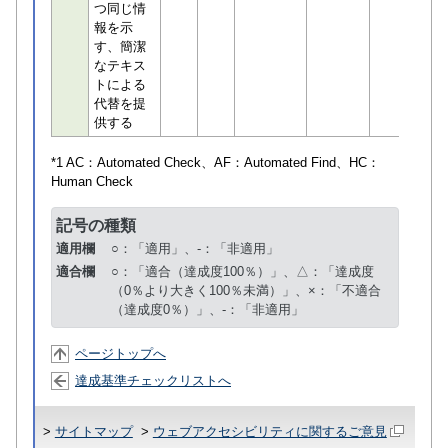
つ同じ情
報を示
す、簡潔
なテキス
トによる
代替を提
供する
*1 AC：
Automated Check
、AF：
Automated Find
、HC：
Human Check
記号の種類
適用欄
○：「適用」、-：「非適用」
適合欄
○：「適合（達成度100％）」、△：「達成度
（0％より大きく100％未満）」、×：「不適合
（達成度0％）」、-：「非適用」
ページトップへ
達成基準チェックリストへ
>
サイトマップ
>
ウェブアクセシビリティに関するご意見