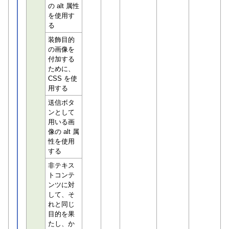
の alt 属性
を使用す
る
装飾目的
の画像を
付加する
ために、
CSS を使
用する
送信ボタ
ンとして
用いる画
像の alt 属
性を使用
する
非テキス
トコンテ
ンツに対
して、そ
れと同じ
目的を果
たし、か