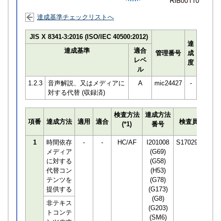
達成基準チェックリストへ
JIS X 8341-3:2016 (ISO/IEC 40500:2012)
達
達成基準
適合
管理番号
成
レベ
度
ル
1.2.3
音声解説、又はメディアに
A
mic24427
-
対する代替 (収録済)
検査方法
達成方法
プロ
項番
達成方法
適用
適合
検査員
(*1)
番号
検知
1
時間依存
-
-
HC/AF
I201008
S170294
メディア
(G69)
に対する
(G58)
代替コン
(H53)
テンツを
(G78)
提供する
(G173)
(G8)
非テキス
(G203)
トコンテ
(SM6)