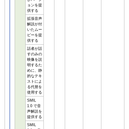
ョンを提
供する
拡張音声
解説が付
いたムー
ビーを提
供する
話者が話
すのみの
映像を説
明するた
めに、静
的なテキ
ストによ
る代替を
使用する
SMIL
1.0 で音
声解説を
提供する
SMIL