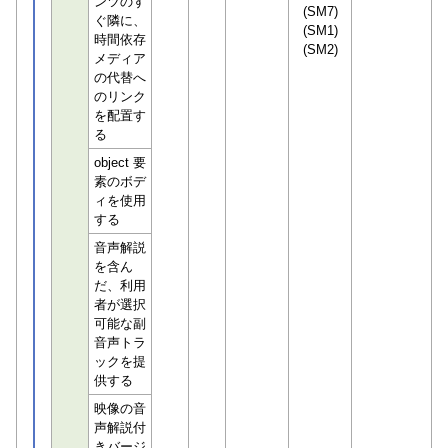
ンツのす
(SM7)
ぐ隣に、
(SM1)
時間依存
(SM2)
メディア
の代替へ
のリンク
を配置す
る
object 要
素のボデ
ィを使用
する
音声解説
を含ん
だ、利用
者が選択
可能な副
音声トラ
ックを提
供する
映像の音
声解説付
きバージ