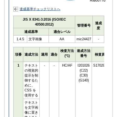
達成基準チェックリストへ
JIS X 8341-3:2016 (ISO/IEC
達成
40500:2012)
管理番号
度
達成基準
適合レベル
1.4.5
文字画像
AA
mic24427
-
検査方法
達成方法
プロ
項番
達成方法
適用
適合
検査員
(*1)
番号
検知
1
テキスト
-
-
HC/AF
I201026
S170294
の視覚的
(C22)
提示を制
(C30)
御するた
(G140)
めに、
CSS を
使用する
テキスト
を文字画
像に置き