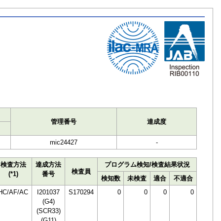
ト
管理番号
達成度
mic24427
-
検査方法
達成方法
プログラム検知/検査結果状況
検査員
(*1)
番号
検知数
未検査
適合
不適合
HC/AF/AC
I201037
S170294
0
0
0
0
(G4)
(SCR33)
(G11)