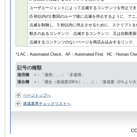
ユーザエージェントによって点滅するコンテンツを停止でき
(5 秒以内の) 数回のループ後に点滅を停止するように、アニメ
点滅を制御し、5 秒以内に停止させるために、スクリプトを
動きのあるコンテンツ、点滅するコンテンツ、又は自動更新
点滅するコンテンツのないページを再読み込みするリンク、
*1 AC：
Automated Check
、AF：
Automated Find
、HC：
Human Che
記号の種類
適用欄
○：「適用」、-：「非適用」
適合欄
○：「適合（達成度100％）」、△：「達成度（0％より大
ページトップへ
達成基準チェックリストへ
CO