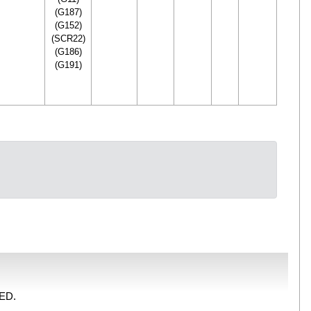
(G187)
(G152)
(SCR22)
(G186)
(G191)
ED.