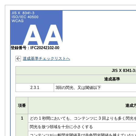
登録番号：IFC20242102-00
達成基準チェックリストへ
JIS X 8341-3
達成基準
2.3.1
3回の閃光、又は閾値以下
項番
達成
1
どの 1 秒間においても、コンテンツに 3 回よりも多く閃
閃光を放つ領域を十分に小さくする
コンテンツが一般閃光閾値及び赤色閃光閾値を越えていな