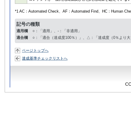
*1 AC：
Automated Check
、AF：
Automated Find
、HC：
Human Che
記号の種類
適用欄
○：「適用」、-：「非適用」
適合欄
○：「適合（達成度100％）」、△：「達成度（0％より大
ページトップへ
達成基準チェックリストへ
CO