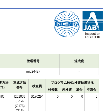
ト
管理番号
達成度
mic24427
-
査方法
達成方法
プログラム検知/検査結果状況
検査員
(*1)
番号
検知数
未検査
適合
不適合
HC
I201039
S170294
0
0
0
0
(G19)
(G176)
(G15)