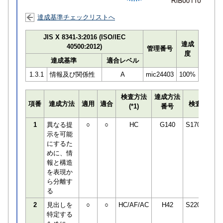
達成基準チェックリストへ
JIS X 8341-3:2016 (ISO/IEC
達成
40500:2012)
管理番号
度
達成基準
適合レベル
1.3.1
情報及び関係性
A
mic24403
100%
検査方法
達成方法
項番
達成方法
適用
適合
検査員
(*1)
番号
検
1
異なる提
○
○
HC
G140
S170294
示を可能
にするた
めに、情
報と構造
を表現か
ら分離す
る
2
見出しを
○
○
HC/AF/AC
H42
S220745
特定する