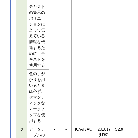
テキスト
の提示の
バリエー
ションに
よって伝
えている
情報を伝
達するた
めに、テ
キストを
使用する
色の手が
かりを用
いるとき
は必ず、
セマンテ
ィックな
マークア
ップを使
用する
9
データテ
-
-
HC/AF/AC
I201017
S230850
ーブルの
(H39)