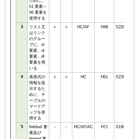
ために、
h1 要素～
h6 要素を
使用する
3
リスト又
○
○
HC/AF
H48
S220745
はリンク
のグルー
プに、ol
要素、ul
要素、dl
要素を用
いる
4
表形式の
○
○
HC
H51
S230850
情報を提
示するた
めに、テ
ーブルの
マークア
ップを使
用する
5
fieldset 要
-
-
HC/AF/AC
H71
S190498
素及び
legend 要