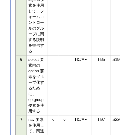
素を使用
して、フ
ォームコ
ントロー
ルのグル
ープに関
する説明
を提供す
る
6
select 要
-
-
HC/AF
H85
S190498
素内の
option 要
素をグル
ープ化す
るため
に、
optgroup
要素を使
用する
7
nav 要素
○
○
HC/AF
H97
S220745
を使用し
て、関連