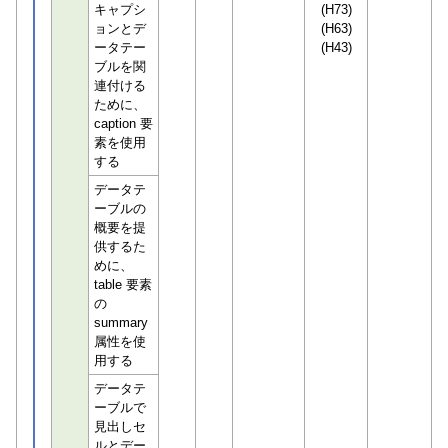
キャプシ
(H73)
ョンとデ
(H63)
ータテー
(H43)
ブルを関
連付ける
ために、
caption 要
素を使用
する
データテ
ーブルの
概要を提
供するた
めに、
table 要素
の
summary
属性を使
用する
データテ
ーブルで
見出しセ
ルとデー