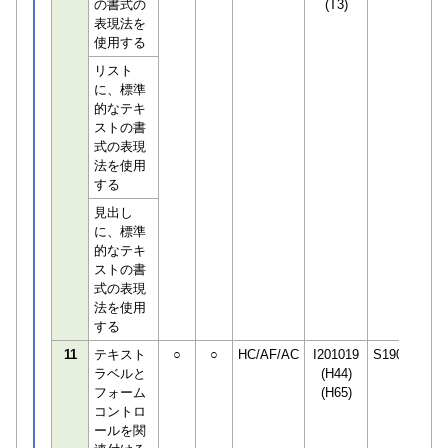
の書式の
(T3)
表現法を
使用する
リスト
に、標準
的なテキ
ストの書
式の表現
法を使用
する
見出し
に、標準
的なテキ
ストの書
式の表現
法を使用
する
11
テキスト
○
○
HC/AF/AC
I201019
S190498
ラベルと
(H44)
フォーム
(H65)
コントロ
ールを関