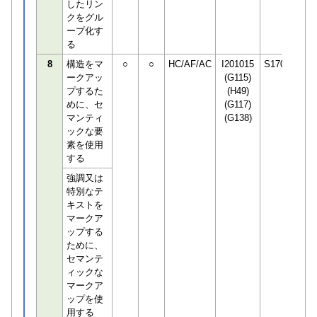
したリン
クをグル
ープ化す
る
8
構造をマ
○
○
HC/AF/AC
I201015
S170306
ークアッ
(G115)
プするた
(H49)
めに、セ
(G117)
マンティ
(G138)
ックな要
素を使用
する
強調又は
特別なテ
キストを
マークア
ップする
ために、
セマンテ
ィックな
マークア
ップを使
用する