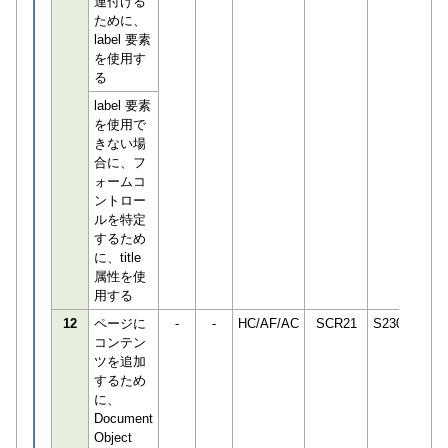
連付ける
ために、
label 要素
を使用す
る
label 要素
を使用で
きない場
合に、フ
ォームコ
ントロー
ルを特定
するため
に、title
属性を使
用する
12
ページに
-
-
HC/AF/AC
SCR21
S230850
コンテン
ツを追加
するため
に、
Document
Object