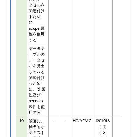
タセルを
関連付け
るため
に、
scope 属
性を使用
する
データテ
ーブルの
データセ
ルを見出
しセルと
関連付け
るため
に、id 属
性及び
headers
属性を使
用する
10
段落に、
-
-
HC/AF/AC
I201018
標準的な
(T1)
テキスト
(T2)